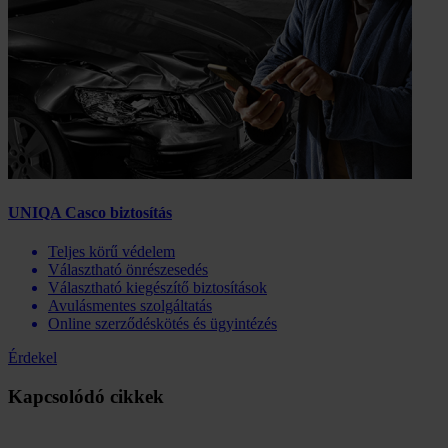
UNIQA Casco biztosítás
Teljes körű védelem
Választható önrészesedés
Választható kiegészítő biztosítások
Avulásmentes szolgáltatás
Online szerződéskötés és ügyintézés
Érdekel
Kapcsolódó cikkek