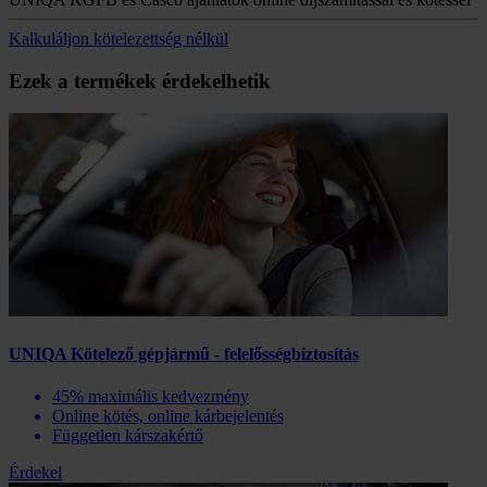
Kalkuláljon kötelezettség nélkül
Ezek a termékek érdekelhetik
UNIQA Kötelező gépjármű - felelősségbiztosítás
45% maximális kedvezmény
Online kötés, online kárbejelentés
Független kárszakértő
Érdekel