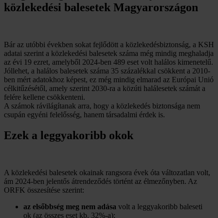
közlekedési balesetek Magyarországon
Bár az utóbbi években sokat fejlődött a közlekedésbiztonság, a KSH
adatai szerint a közlekedési balesetek száma még mindig meghaladja
az évi 19 ezret, amelyből 2024-ben 489 eset volt halálos kimenetelű.
Jóllehet, a halálos balesetek száma 35 százalékkal csökkent a 2010-
ben mért adatokhoz képest, ez még mindig elmarad az Európai Unió
célkitűzésétől, amely szerint 2030-ra a közúti halálesetek számát a
felére kellene csökkenteni.
A számok rávilágítanak arra, hogy a közlekedés biztonsága nem
csupán egyéni felelősség, hanem társadalmi érdek is.
Ezek a leggyakoribb okok
A közlekedési balesetek okainak rangsora évek óta változatlan volt,
ám 2024-ben jelentős átrendeződés történt az élmezőnyben. Az
ORFK összesítése szerint:
az elsőbbség meg nem adása
volt a leggyakoribb baleseti
ok (az összes eset kb. 32%-a);