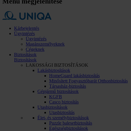
Menü megjelenítése
Kárbejelentés
Ügyintézés
Ügyintézés
Magánszemélyeknek
Cégeknek
Biztosítások
Biztosítások
LAKOSSÁGI BIZTOSÍTÁSOK
Lakásbiztosítások
HomeGuard lakásbiztosítás
Minősített Fogyasztóbarát Otthonbiztosítás
Társasház-biztosítás
Gépjármű biztosítások
KGFB
Casco biztosítás
Utasbiztosítások
Utasbiztosítás
Élet- és személybiztosítások
Puzzle balesetbiztosítás
Egészségbiztosítások