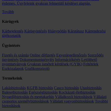
érdemes. Ügyfeleink gyakran felmerülő kérdései alapján.
Tovább
Kárügyek
Kárbejelentés
Kárügyintézés
Hiánypótlás
Kárstátusz
Kárrendezési
tájékoztatók
Ügyintézés
Fizetés és számla
Online díjfizetés
Egyenlegellenőrzés
Szerződés
ügyintézés
Dokumentumigénylés
Információkérés
Letölthető
nyomtatványok
Gyakran ismételt kérdések (GYIK)
Feltételek
Eszközalapok
Grafikonrajzoló
Termékeink
Lakásbiztosítás
KGFB biztosítás
Casco biztosítás
Utasbiztosítás
Balesetbiztosítás
Egészségbiztosítás
Kockázati életbiztosítás
Nyugdíjbiztosítás és megtakarítás
Vállalkozói biztosítások
Vállalati
csoportos személybiztosítások
Vállalati vagyonbiztosítások
További
biztosítások