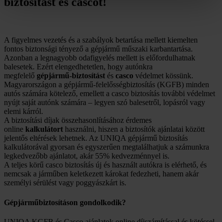
biztosítást és cascot!
A figyelmes vezetés és a szabályok betartása mellett kiemelten
fontos biztonsági tényező a gépjármű műszaki karbantartása.
Azonban a legnagyobb odafigyelés mellett is előfordulhatnak
balesetek. Ezért elengedhetetlen, hogy autónkra
megfelelő
gépjármű-biztosítást
és
casco
védelmet kössünk.
Magyarországon a gépjármű-felelősségbiztosítás (KGFB) minden
autós számára kötelező, emellett a casco biztosítás további védelmet
nyújt saját autónk számára – legyen szó balesetről, lopásról vagy
elemi kárról.
A biztosítási díjak összehasonlításához érdemes
online
kalkulátort
használni, hiszen a biztosítók ajánlatai között
jelentős eltérések lehetnek. Az UNIQA gépjármű biztosítás
kalkulátorával gyorsan és egyszerűen megtalálhatjuk a számunkra
legkedvezőbb ajánlatot, akár 55% kedvezménnyel is.
A teljes körű casco biztosítás új és használt autókra is elérhető, és
nemcsak a járműben keletkezett károkat fedezheti, hanem akár
személyi sérülést vagy poggyászkárt is.
Gépjárműbiztosításon gondolkodik?
UNIQA KGFB és Casco ajánlatok online díjszámítással és kötéssel