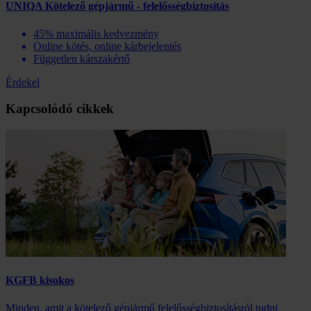
UNIQA Kötelező gépjármű - felelősségbiztosítás
45% maximális kedvezmény
Online kötés, online kárbejelentés
Független kárszakértő
Érdekel
Kapcsolódó cikkek
KGFB kisokos
Minden, amit a kötelező gépjármű felelősségbiztosításról tudni