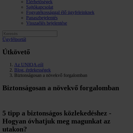
Elérhetőségek
Sajtókapcsolat
Fogyatékossággal élő ügyfeleinknek
Panaszbejelentés
Visszaélés bejelentése
Ügyfélportál
Útkövető
Az UNIQA-ról
Blog, érdekességek
Biztonságosan a növekvő forgalomban
Biztonságosan a növekvő forgalomban
5 tipp a biztonságos közlekedéshez -
Hogyan óvhatjuk meg magunkat az
utakon?