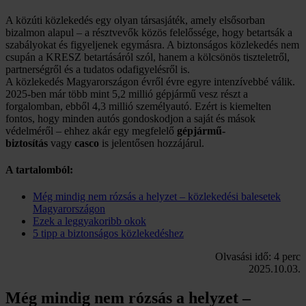
A közúti közlekedés egy olyan társasjáték, amely elsősorban
bizalmon alapul – a résztvevők közös felelőssége, hogy betartsák a
szabályokat és figyeljenek egymásra. A biztonságos közlekedés nem
csupán a KRESZ betartásáról szól, hanem a kölcsönös tiszteletről,
partnerségről és a tudatos odafigyelésről is.
A közlekedés Magyarországon évről évre egyre intenzívebbé válik.
2025-ben már több mint 5,2 millió gépjármű vesz részt a
forgalomban, ebből 4,3 millió személyautó. Ezért is kiemelten
fontos, hogy minden autós gondoskodjon a saját és mások
védelméről – ehhez akár egy megfelelő
gépjármű-
biztosítás
vagy
casco
is jelentősen hozzájárul.
A tartalomból:
Még mindig nem rózsás a helyzet – közlekedési balesetek
Magyarországon
Ezek a leggyakoribb okok
5 tipp a biztonságos közlekedéshez
Olvasási idő: 4 perc
2025.10.03.
Még mindig nem rózsás a helyzet –