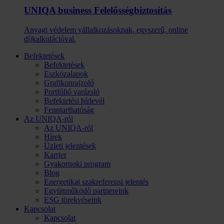
UNIQA business Felelősség­biztosítás
Anyagi védelem vállalkozásoknak, egyszerű, online
díjkalkulációval.
Befektetések
Befektetések
Eszközalapok
Grafikonrajzoló
Portfólió varázsló
Befektetési hírlevél
Fenntarthatóság
Az UNIQA-ról
Az UNIQA-ról
Hírek
Üzleti jelentések
Karrier
Gyakornoki program
Blog
Energetikai szakreferensi jelentés
Együttműködő partnereink
ESG törekvéseink
Kapcsolat
Kapcsolat