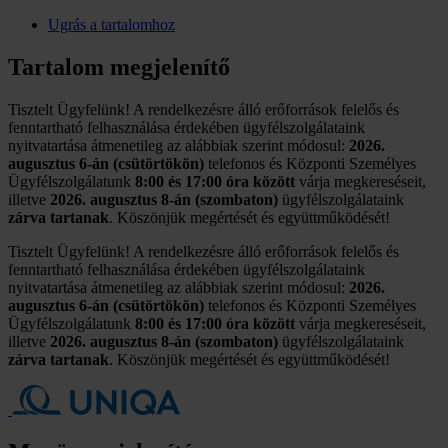
Ugrás a tartalomhoz
Tartalom megjelenítő
Tisztelt Ügyfelünk! A rendelkezésre álló erőforrások felelős és
fenntartható felhasználása érdekében ügyfélszolgálataink
nyitvatartása átmenetileg az alábbiak szerint módosul:
2026.
augusztus 6-án (csütörtökön)
telefonos és Központi Személyes
Ügyfélszolgálatunk
8:00 és 17:00 óra között
várja megkereséseit,
illetve
2026. augusztus 8-án (szombaton)
ügyfélszolgálataink
zárva tartanak
. Köszönjük megértését és együttműködését!
Tisztelt Ügyfelünk! A rendelkezésre álló erőforrások felelős és
fenntartható felhasználása érdekében ügyfélszolgálataink
nyitvatartása átmenetileg az alábbiak szerint módosul:
2026.
augusztus 6-án (csütörtökön)
telefonos és Központi Személyes
Ügyfélszolgálatunk
8:00 és 17:00 óra között
várja megkereséseit,
illetve
2026. augusztus 8-án (szombaton)
ügyfélszolgálataink
zárva tartanak
. Köszönjük megértését és együttműködését!