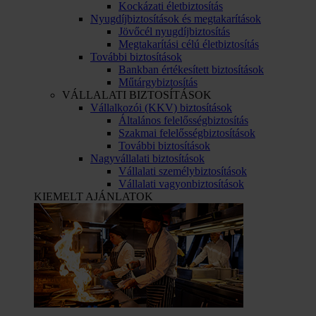
Kockázati életbiztosítás
Nyugdíjbiztosítások és megtakarítások
Jövőcél nyugdíjbiztosítás
Megtakarítási célú életbiztosítás
További biztosítások
Bankban értékesített biztosítások
Műtárgybiztosítás
VÁLLALATI BIZTOSÍTÁSOK
Vállalkozói (KKV) biztosítások
Általános felelősségbiztosítás
Szakmai felelősségbiztosítások
További biztosítások
Nagyvállalati biztosítások
Vállalati személybiztosítások
Vállalati vagyonbiztosítások
KIEMELT AJÁNLATOK