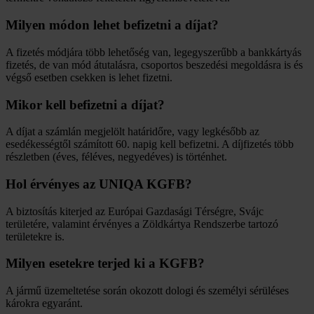
Milyen módon lehet befizetni a díjat?
A fizetés módjára több lehetőség van, legegyszerűbb a bankkártyás
fizetés, de van mód átutalásra, csoportos beszedési megoldásra is és
végső esetben csekken is lehet fizetni.
Mikor kell befizetni a díjat?
A díjat a számlán megjelölt határidőre, vagy legkésőbb az
esedékességtől számított 60. napig kell befizetni. A díjfizetés több
részletben (éves, féléves, negyedéves) is történhet.
Hol érvényes az UNIQA KGFB?
A biztosítás kiterjed az Európai Gazdasági Térségre, Svájc
területére, valamint érvényes a Zöldkártya Rendszerbe tartozó
területekre is.
Milyen esetekre terjed ki a KGFB?
A jármű üzemeltetése során okozott dologi és személyi sérüléses
károkra egyaránt.