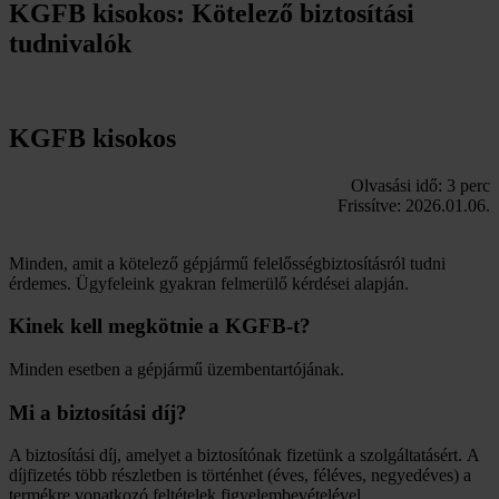
KGFB kisokos: Kötelező biztosítási
tudnivalók
KGFB kisokos
Olvasási idő: 3 perc
Frissítve: 2026.01.06.
Minden, amit a kötelező gépjármű felelősségbiztosításról tudni
érdemes. Ügyfeleink gyakran felmerülő kérdései alapján.
Kinek kell megkötnie a KGFB-t?
Minden esetben a gépjármű üzembentartójának.
Mi a biztosítási díj?
A biztosítási díj, amelyet a biztosítónak fizetünk a szolgáltatásért. A
díjfizetés több részletben is történhet (éves, féléves, negyedéves) a
termékre vonatkozó feltételek figyelembevételével.