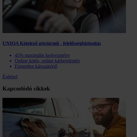
UNIQA Kötelező gépjármű - felelősségbiztosítás
45% maximális kedvezmény
Online kötés, online kárbejelentés
Független kárszakértő
Érdekel
Kapcsolódó cikkek