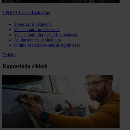
UNIQA Casco biztosítás
Teljes körű védelem
Választható önrészesedés
Választható kiegészítő biztosítások
Avulásmentes szolgáltatás
Online szerződéskötés és ügyintézés
Érdekel
Kapcsolódó cikkek