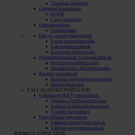
Társasház-biztosítás
Gépjármű biztosítások
KGFB
Casco biztosítás
Utasbiztosítások
Utasbiztosítás
Élet- és személybiztosítások
Puzzle balesetbiztosítás
Egészségbiztosítások
Kockázati életbiztosítás
Nyugdíjbiztosítások és megtakarítások
Jövőcél nyugdíjbiztosítás
Megtakarítási célú életbiztosítás
További biztosítások
Bankban értékesített biztosítások
Műtárgybiztosítás
VÁLLALATI BIZTOSÍTÁSOK
Vállalkozói (KKV) biztosítások
Általános felelősségbiztosítás
Szakmai felelősségbiztosítások
További biztosítások
Nagyvállalati biztosítások
Vállalati személybiztosítások
Vállalati vagyonbiztosítások
KIEMELT AJÁNLATOK