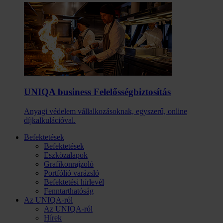
UNIQA business Felelősség­biztosítás
Anyagi védelem vállalkozásoknak, egyszerű, online
díjkalkulációval.
Befektetések
Befektetések
Eszközalapok
Grafikonrajzoló
Portfólió varázsló
Befektetési hírlevél
Fenntarthatóság
Az UNIQA-ról
Az UNIQA-ról
Hírek