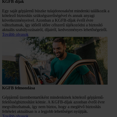
KGFB díjak
Egy saját gépjármű büszke tulajdonosaként mindenki találkozik a
kötelező biztosítás szükségszerűségével és annak anyagi
következményeivel. Azonban a KGFB-díjak évről évre
változhatnak, így időről időre célszerű tájékozódni a biztosító
aktuális szabályozásairól, díjairól, kedvezményes lehetőségeiről.
Tovább olvasok
KGFB felmondása
Gépjármű üzembentartóként mindenkinek kötelező gépjármű-
felelősségbiztosítást kötnie. A KGFB-díjak azonban évről évre
megváltozhatnak, így nem biztos, hogy a meglévő biztosítás
feltételei aktuálisan is a legjobb lehetőséget nyújtják.
Tovább olvasok