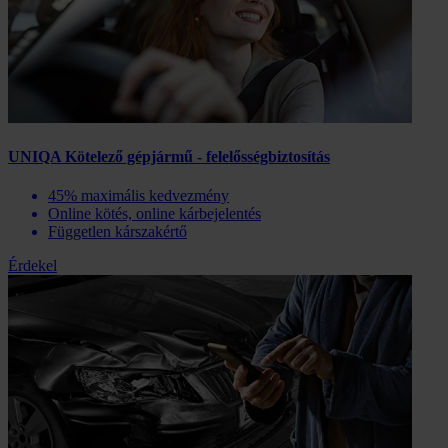
UNIQA Kötelező gépjármű - felelősségbiztosítás
45% maximális kedvezmény
Online kötés, online kárbejelentés
Független kárszakértő
Érdekel