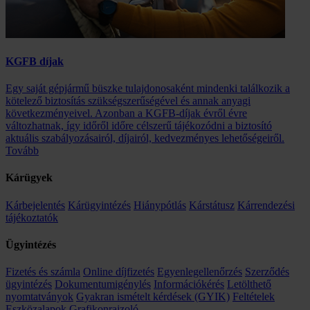
KGFB díjak
Egy saját gépjármű büszke tulajdonosaként mindenki találkozik a
kötelező biztosítás szükségszerűségével és annak anyagi
következményeivel. Azonban a KGFB-díjak évről évre
változhatnak, így időről időre célszerű tájékozódni a biztosító
aktuális szabályozásairól, díjairól, kedvezményes lehetőségeiről.
Tovább
Kárügyek
Kárbejelentés
Kárügyintézés
Hiánypótlás
Kárstátusz
Kárrendezési
tájékoztatók
Ügyintézés
Fizetés és számla
Online díjfizetés
Egyenlegellenőrzés
Szerződés
ügyintézés
Dokumentumigénylés
Információkérés
Letölthető
nyomtatványok
Gyakran ismételt kérdések (GYIK)
Feltételek
Eszközalapok
Grafikonrajzoló