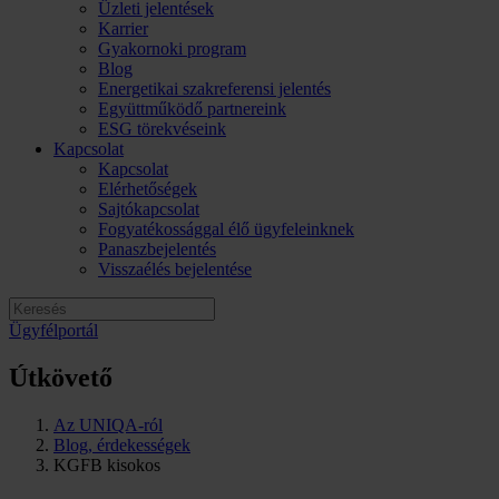
Üzleti jelentések
Karrier
Gyakornoki program
Blog
Energetikai szakreferensi jelentés
Együttműködő partnereink
ESG törekvéseink
Kapcsolat
Kapcsolat
Elérhetőségek
Sajtókapcsolat
Fogyatékossággal élő ügyfeleinknek
Panaszbejelentés
Visszaélés bejelentése
Ügyfélportál
Útkövető
Az UNIQA-ról
Blog, érdekességek
KGFB kisokos