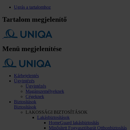
Ugrás a tartalomhoz
Tartalom megjelenítő
Menü megjelenítése
Kárbejelentés
Ügyintézés
Ügyintézés
Magánszemélyeknek
Cégeknek
Biztosítások
Biztosítások
LAKOSSÁGI BIZTOSÍTÁSOK
Lakásbiztosítások
HomeGuard lakásbiztosítás
Minősített Fogyasztóbarát Otthonbiztosítás