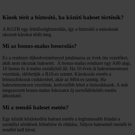
Kinek térít a biztosító, ha közúti baleset történik?
A KGFB egy felelősségbiztosítás, így a biztosító a másoknak
okozott károkat téríti meg.
Mi az bonus-malus besorolás?
Ez a rendszer díjkedvezménnyel jutalmazza az évek óta vezetőket,
akik nem okoztak balesetet. A bonus-malus rendszer egy A00 alap,
10 bonus és 4 malus osztályból áll. Ha 10 éven át balesetmentesen
vezetünk, elérhetjük a B10-es szintet. Károkozás esetén a
bónuszfokozat csökkenhet, akár az M04-es szintig. Ha
balesetmentesen vezetünk, kedvezőbb lehet a biztosításunk. A már
megszerzett bonus-malus fokozatot új szerződéskötés esetén
áthozható.
Mi a teendő baleset esetén?
Egy közúti közlekedési baleset esetén a legfontosabb feladat a
személyi sérülések felmérése és ellátása. Súlyos balesetnél mentőt és
rendőrt kell hívni.