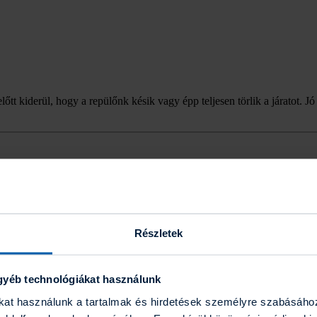
tt kiderül, hogy a repülőnk késik vagy épp teljesen törlik a járatot. Jó
Részletek
gyéb technológiákat használunk
ákat használunk a tartalmak és hirdetések személyre szabásáho