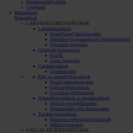
Magánszemélyeknek
Cégeknek
Biztosítások
Biztosítások
LAKOSSÁGI BIZTOSÍTÁSOK
Lakásbiztosítások
HomeGuard lakásbiztosítás
Minősített Fogyasztóbarát Otthonbiztosítás
Társasház-biztosítás
Gépjármű biztosítások
KGFB
Casco biztosítás
Utasbiztosítások
Utasbiztosítás
Élet- és személybiztosítások
Puzzle balesetbiztosítás
Egészségbiztosítások
Kockázati életbiztosítás
Nyugdíjbiztosítások és megtakarítások
Jövőcél nyugdíjbiztosítás
Megtakarítási célú életbiztosítás
További biztosítások
Bankban értékesített biztosítások
Műtárgybiztosítás
VÁLLALATI BIZTOSÍTÁSOK