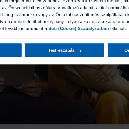
boldalforgalmunk elemzéséhez. Ezen kívül közösségi média-, hi
k az Ön weboldalhasználatra vonatkozó adatait, akik kombinálha
tt meg számunkra vagy az Ön által használt más szolgáltatásokb
tva bármikor dönthet arról, hogy milyen alkalmazásokat szeretne
ről további információt a
Süti (Cookie) Szabályzatban
találhat.
Testreszabás
Ös