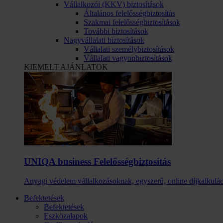
Vállalkozói (KKV) biztosítások
Általános felelősségbiztosítás
Szakmai felelősségbiztosítások
További biztosítások
Nagyvállalati biztosítások
Vállalati személybiztosítások
Vállalati vagyonbiztosítások
KIEMELT AJÁNLATOK
UNIQA business Felelősség­biztosítás
Anyagi védelem vállalkozásoknak, egyszerű, online díjkalkulác
Befektetések
Befektetések
Eszközalapok