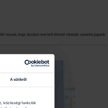
 hír viszont, hogy ilyenkor sem kell tétlenül várnunk: utasként jogaink
A sütikről
z, közösségi funkciók