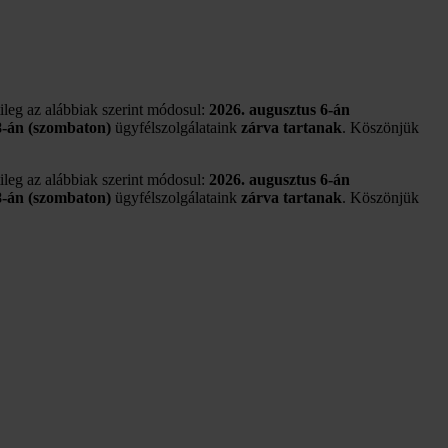
tileg az alábbiak szerint módosul:
2026. augusztus 6-án
8-án (szombaton)
ügyfélszolgálataink
zárva tartanak
. Köszönjük
tileg az alábbiak szerint módosul:
2026. augusztus 6-án
8-án (szombaton)
ügyfélszolgálataink
zárva tartanak
. Köszönjük