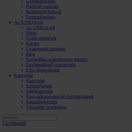
Grafikonrajzoló
Portfólió varázsló
Befektetési hírlevél
Fenntarthatóság
Az UNIQA-ról
Az UNIQA-ról
Hírek
Üzleti jelentések
Karrier
Gyakornoki program
Blog
Energetikai szakreferensi jelentés
Együttműködő partnereink
ESG törekvéseink
Kapcsolat
Kapcsolat
Elérhetőségek
Sajtókapcsolat
Fogyatékossággal élő ügyfeleinknek
Panaszbejelentés
Visszaélés bejelentése
Ügyfélportál