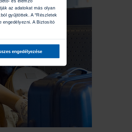
rdető- és elemző
tják az adatokat más olyan
ól gyűjtöttek. A “Részletek
 engedélyezni. A Biztosító
szes engedélyezése