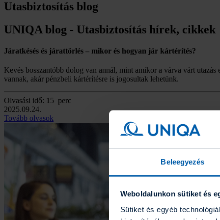
Utasbiztosítás blog
UNIQA blog - Utasbiztosítás hírek, cikkek
Járatkésés és járattörlés – mikor és hogyan jár kártérítés?
Kevés bosszantóbb dolog van annál, mint amikor a várva várt utazás elő
vannak, akár pénzbeli kártérítésre is jogosultak lehetünk.
Olvasási idő: 15 perc
2025.09.24.
Tovább olvasok
Beleegyezés
Weboldalunkon sütiket és e
Sütiket és egyéb technológi