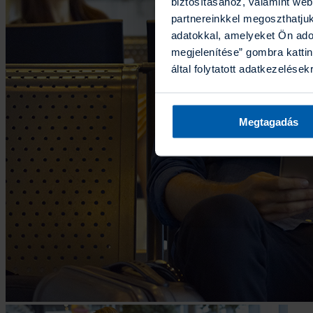
biztosításához, valamint we
partnereinkkel megoszthatju
adatokkal, amelyeket Ön ado
megjelenítése” gombra kattin
által folytatott adatkezelések
Megtagadás