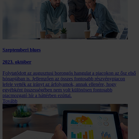
Szeptemberi blues
2023. október
Folytatódott az augusztusi borongós hangulat a piacokon az ősz első
hónapjában is. Jellemzően az összes fontosabb részvénypiacon
lefele vették az irányt az árfolyamok, annak ellenére, hogy
egyébként összességében nem volt különösen fontosabb
piacmozgató hír a háttérben ezúttal.
Tovább