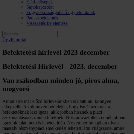
Elérhetőségek
Sajtókapcsolat
Fogyatékossággal élő ügyfeleinknek
Panaszbejelentés
Visszaélés bejelentése
Ügyfélportál
Befektetési hírlevél 2023 december
Befektetési Hírlevél - 2023. december
Van zsákodban minden jó, piros alma,
mogyoró
Amint arra már előző hírlevelünkben is utaltunk, könnyen
elképzelhető volt november elején, hogy ismét azoknak a
befektetőknek lesz igaza, akik jobban hisznek a piaci
szezonalitásnak, mint a híreknek. Nos, ami azt illeti, ennél jobban
igazunk talán nem is lehetett idén. November hónapban olyan
masszív részvénypiaci emelkedést lehetett látni világszerte, amire
már évek-évtizedek óta nem volt példa. Bár egyébként ehhez nem