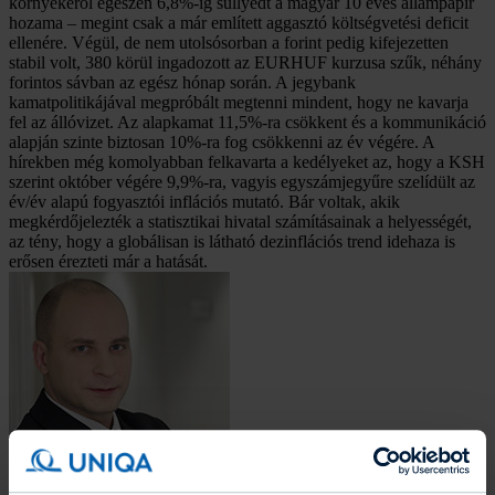
környékéről egészen 6,8%-ig süllyedt a magyar 10 éves állampapír
hozama – megint csak a már említett aggasztó költségvetési deficit
ellenére. Végül, de nem utolsósorban a forint pedig kifejezetten
stabil volt, 380 körül ingadozott az EURHUF kurzusa szűk, néhány
forintos sávban az egész hónap során. A jegybank
kamatpolitikájával megpróbált megtenni mindent, hogy ne kavarja
fel az állóvizet. Az alapkamat 11,5%-ra csökkent és a kommunikáció
alapján szinte biztosan 10%-ra fog csökkenni az év végére. A
hírekben még komolyabban felkavarta a kedélyeket az, hogy a KSH
szerint október végére 9,9%-ra, vagyis egyszámjegyűre szelídült az
év/év alapú fogyasztói inflációs mutató. Bár voltak, akik
megkérdőjelezték a statisztikai hivatal számításainak a helyességét,
az tény, hogy a globálisan is látható dezinflációs trend idehaza is
erősen érezteti már a hatását.