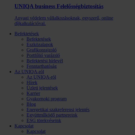
UNIQA business Felelősség­biztosítás
Anyagi védelem vállalkozásoknak, egyszerű, online
díjkalkulációval.
Befektetések
Befektetések
Eszközalapok
Grafikonrajzoló
Portfólió varázsló
Befektetési hírlevél
Fenntarthatóság
Az UNIQA-ról
Az UNIQA-ról
Hírek
Üzleti jelentések
Karrier
Gyakornoki program
Blog
Energetikai szakreferensi jelentés
Együttműködő partnereink
ESG törekvéseink
Kapcsolat
Kapcsolat