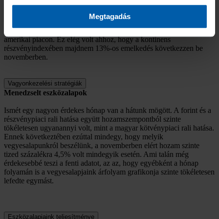
azonban nem a kínai, hanem a latin-amerikai piacok vezettek,
élükön az argentin részvénypiaccal. Az argentin elnökválasztás
Megtagadás
második fordulójából végül a harmadik utas jelölt Milei került ki
győztesen, aminek a hatására drámai tépés indult be a legtöbb latin-
amerikai piacon. Ez elég volt ahhoz, hogy a kontinens
részvényindexében majdnem 13%-os emelkedés következzen be
novemberben.
Vagyonkezelési stratégiák
Menedzselt eszközalapok
Ismét egy nagyon érdekes hónap van a hátunk mögött. A forint és a
részvénypiaci rali hatása együtt hozamszempontból szinte
tökéletesen ugyanannyi volt, mint a magyar kötvénypiaci rali hatása.
Ennek következtében ezúttal mindegy, hogy melyik
vegyesalapunkról beszélünk, a novemberben elért hozam szinte
tized százalékra 4,5% volt mindegyik esetén. Ami talán még
érdekesebbé teszi a fenti adatot, az az, hogy egyébként a hónap
folyamán is a vegyesalapjaink árfolyam grafikonja szinte tökéletesen
lefedte egymást.
Eszközalapjaink teljesítménye