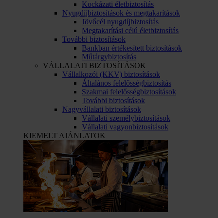
Kockázati életbiztosítás
Nyugdíjbiztosítások és megtakarítások
Jövőcél nyugdíjbiztosítás
Megtakarítási célú életbiztosítás
További biztosítások
Bankban értékesített biztosítások
Műtárgybiztosítás
VÁLLALATI BIZTOSÍTÁSOK
Vállalkozói (KKV) biztosítások
Általános felelősségbiztosítás
Szakmai felelősségbiztosítások
További biztosítások
Nagyvállalati biztosítások
Vállalati személybiztosítások
Vállalati vagyonbiztosítások
KIEMELT AJÁNLATOK