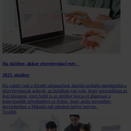
Ha október, akkor részvénypiaci esés
2023. október
Ha valaki csak a tőzsdei almanachok alapján próbálja megtippelni a
részvénypiacok arányát, az tisztában van vele, hogy szezonálisan az
őszi hónapok, ezen belül is az október hozza el átlagosan a
leggyengébb teljesítményt az évben, hogy aztán november-
decemberben a Mikulás-rali mindent helyre tegyen.
Tovább