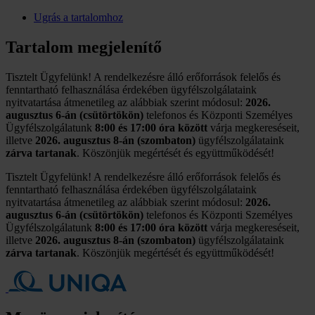
Ugrás a tartalomhoz
Tartalom megjelenítő
Tisztelt Ügyfelünk! A rendelkezésre álló erőforrások felelős és
fenntartható felhasználása érdekében ügyfélszolgálataink
nyitvatartása átmenetileg az alábbiak szerint módosul:
2026.
augusztus 6-án (csütörtökön)
telefonos és Központi Személyes
Ügyfélszolgálatunk
8:00 és 17:00 óra között
várja megkereséseit,
illetve
2026. augusztus 8-án (szombaton)
ügyfélszolgálataink
zárva tartanak
. Köszönjük megértését és együttműködését!
Tisztelt Ügyfelünk! A rendelkezésre álló erőforrások felelős és
fenntartható felhasználása érdekében ügyfélszolgálataink
nyitvatartása átmenetileg az alábbiak szerint módosul:
2026.
augusztus 6-án (csütörtökön)
telefonos és Központi Személyes
Ügyfélszolgálatunk
8:00 és 17:00 óra között
várja megkereséseit,
illetve
2026. augusztus 8-án (szombaton)
ügyfélszolgálataink
zárva tartanak
. Köszönjük megértését és együttműködését!