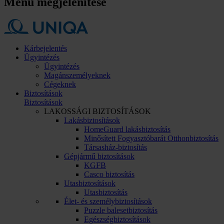
Menü megjelenítése
Kárbejelentés
Ügyintézés
Ügyintézés
Magánszemélyeknek
Cégeknek
Biztosítások
Biztosítások
LAKOSSÁGI BIZTOSÍTÁSOK
Lakásbiztosítások
HomeGuard lakásbiztosítás
Minősített Fogyasztóbarát Otthonbiztosítás
Társasház-biztosítás
Gépjármű biztosítások
KGFB
Casco biztosítás
Utasbiztosítások
Utasbiztosítás
Élet- és személybiztosítások
Puzzle balesetbiztosítás
Egészségbiztosítások