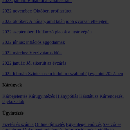
2023. január: Elmaradt a Mikulás-rali
2022 november: Októberi profitszüret
2022 október: A hónap, amit talán jobb gyorsan elfelejteni
2022 szeptember: Hullámzó piacok a nyár végén
2022 június: inflációs aggodalmak
2022 március: Vérzivataros idők
2022 január: Jól sikerült az évzárás
2022 február: Szinte sosem indult rosszabbul új év, mint 2022-ben
Kárügyek
Kárbejelentés
Kárügyintézés
Hiánypótlás
Kárstátusz
Kárrendezési
tájékoztatók
Ügyintézés
Fizetés és számla
Online díjfizetés
Egyenlegellenőrzés
Szerződés
ügyintézés
Dokumentumigénylés
Információkérés
Letölthető