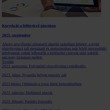
Korrekció a feltörekvő piacokon
2023. szeptember
Ahogy arra tőzsdei almanach alapján számítani lehetett, a nyári
részvénypiaci rali megakadt és augusztusban már lefelé morzsolódó
árfolyamok voltak jellemzők a történelmi csúcsok után sokfelé,
alacsony forgalom mellett.
Tovább
2023. augusztus: Folytatódó részvénypiaci emelkedés:
2023. július: Nyaralás helyett masszív rali
2023.június: Oldalazás a rossz hírek kereszttüzében
2023. március: Hullámzó piacok
2023. február: Parádés évkezdés