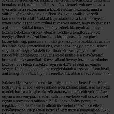
A vállalati eredmények tekintetében érdemi piacmozgató trend nem
bontakozott ki, ezúttal inkább eseménytelennek volt nevezhető a
gyorsjelentési szezon, mind a közölt eredményszámok, mind a
vállalati várakozások tekintetében. Az óvatos vállalatvezetői
kommunikáció a kilátásokkal kapcsolatban és a kamatkörnyezet
miatti enyhe aggodalom ezúttal kevés volt ahhoz, hogy megakassza
a piaci ralit. Sokkal fontosabb tényezőnek bizonyult az, hogy a
hozamgörbékben viszont jelentős rövidtávú trendforduló volt
megfigyelhető. A gázai konfliktus kirobbanása okozta piaci
bizonytalanság, párosulva a romló gazdasági kilátásokkal és az erős
dezinflációs folyamatokkal elég volt ahhoz, hogy a drámai szinten
stagnáló költségvetési deficitek finanszírozási igénye miatti
kibocsátási dömpinggel együtt is lefelé indítsa el a kötvénypiaci
hozamokat. Az amerikai 10 éves államkötvény hozama az október
közepén 5% feletti szintekről egészen 4,3%-ig esett november
végére. Ha egy dolgot kellene megjelölnünk a szezonalitáson kívül,
ami támogatta a részvénypiaci emelkedést, akkor mi ezt említenénk.
Közben idehaza szintén érdekes folyamatokat lehetett látni. Bár a
költségvetés állapota egyre inkább aggasztónak tűnik, a nemzetközi
trendek hatása a hazai eszközök árára ezúttal erősebb volt. Idehaza
ugyan a részvénypiaci eladási hullám is enyhébb volt ősszel, ezzel
együtt a novemberi raliban a BUX index néhány pontnyira
megközelítette korábban beállított történelmi csúcsát. Emellett a
kötvénypiacon kifejezetten kedvező kereskedési hangulatban 7,5%