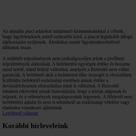
Az aktuális piaci adatokat tartalmazó kimutatásainkkal a célunk,
hogy ügyfeleinknek minél szélesebb körű, a piacot leginkább átfogó
tájékoztatást nyújtsunk. Ábráinkat ennek figyelembevételével
állítottuk össze.
A múltbéli teljesítmények nem szükségszerűen jelzik a jövőbeni
teljesítmények alakulását. A befektetési egységek értéke és hozama
mind lefelé, mind felfelé változhat, amelyért a Biztosító nem vállal
garanciát. A befektető akár a befektetett tőke összegét is elveszítheti.
Külföldre befektető eszközalap esetében annak értéke a
devizaárfolyamok elmozdulása miatt is változhat. A Biztosító
mindent elkövetett annak biztosítására, hogy a leírtak alaposak és
teljesek, és a vélemények megalapozottak legyenek. A Hírlevél nem
befektetési ajánlat és nem is tekinthető az eszközalap vételére vagy
eladására vonatkozó ajánlatnak.
Letölthető változat
Korábbi hírleveleink