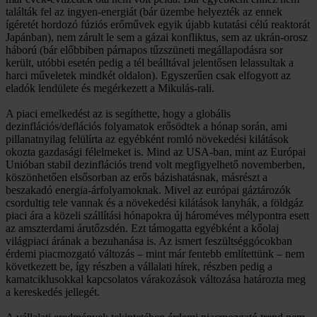
találták fel az ingyen-energiát (bár üzembe helyezték az ennek
ígéretét hordozó fúziós erőművek egyik újabb kutatási célú reaktorát
Japánban), nem zárult le sem a gázai konfliktus, sem az ukrán-orosz
háború (bár előbbiben párnapos tűzszüneti megállapodásra sor
került, utóbbi esetén pedig a tél beálltával jelentősen lelassultak a
harci műveletek mindkét oldalon). Egyszerűen csak elfogyott az
eladók lendülete és megérkezett a Mikulás-rali.
A piaci emelkedést az is segíthette, hogy a globális
dezinflációs/deflációs folyamatok erősödtek a hónap során, ami
pillanatnyilag felülírta az egyébként romló növekedési kilátások
okozta gazdasági félelmeket is. Mind az USA-ban, mint az Európai
Unióban stabil dezinflációs trend volt megfigyelhető novemberben,
köszönhetően elsősorban az erős bázishatásnak, másrészt a
beszakadó energia-árfolyamoknak. Mivel az európai gáztározók
csordultig tele vannak és a növekedési kilátások lanyhák, a földgáz
piaci ára a közeli szállítási hónapokra új hároméves mélypontra esett
az amszterdami árutőzsdén. Ezt támogatta egyébként a kőolaj
világpiaci árának a bezuhanása is. Az ismert feszültséggócokban
érdemi piacmozgató változás – mint már fentebb említettünk – nem
következett be, így részben a vállalati hírek, részben pedig a
kamatciklusokkal kapcsolatos várakozások változása határozta meg
a kereskedés jellegét.