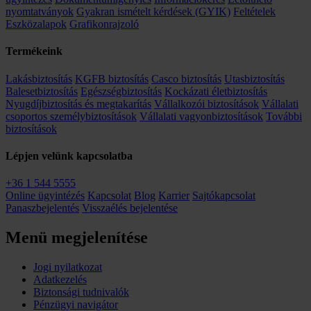
nyomtatványok
Gyakran ismételt kérdések (GYIK)
Feltételek
Eszközalapok
Grafikonrajzoló
Termékeink
Lakásbiztosítás
KGFB biztosítás
Casco biztosítás
Utasbiztosítás
Balesetbiztosítás
Egészségbiztosítás
Kockázati életbiztosítás
Nyugdíjbiztosítás és megtakarítás
Vállalkozói biztosítások
Vállalati
csoportos személybiztosítások
Vállalati vagyonbiztosítások
További
biztosítások
Lépjen velünk kapcsolatba
+36 1 544 5555
Online ügyintézés
Kapcsolat
Blog
Karrier
Sajtókapcsolat
Panaszbejelentés
Visszaélés bejelentése
Menü megjelenítése
Jogi nyilatkozat
Adatkezelés
Biztonsági tudnivalók
Pénzügyi navigátor