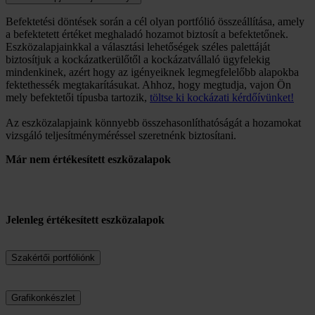
Befektetési döntések során a cél olyan portfólió összeállítása, amely
a befektetett értéket meghaladó hozamot biztosít a befektetőnek.
Eszközalapjainkkal a választási lehetőségek széles palettáját
biztosítjuk a kockázatkerülőtől a kockázatvállaló ügyfelekig
mindenkinek, azért hogy az igényeiknek legmegfelelőbb alapokba
fektethessék megtakarításukat. Ahhoz, hogy megtudja, vajon Ön
mely befektetői típusba tartozik,
töltse ki kockázati kérdőívünket!
Az eszközalapjaink könnyebb összehasonlíthatóságát a hozamokat
vizsgáló teljesítményméréssel szeretnénk biztosítani.
Már nem értékesített eszközalapok
Jelenleg értékesített eszközalapok
Szakértői portfóliónk
Grafikonkészlet