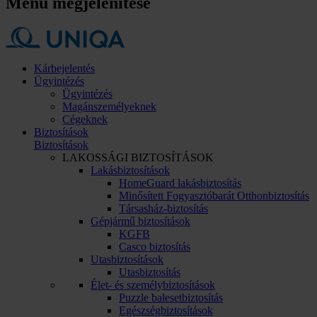
Menü megjelenítése
Kárbejelentés
Ügyintézés
Ügyintézés
Magánszemélyeknek
Cégeknek
Biztosítások
Biztosítások
LAKOSSÁGI BIZTOSÍTÁSOK
Lakásbiztosítások
HomeGuard lakásbiztosítás
Minősített Fogyasztóbarát Otthonbiztosítás
Társasház-biztosítás
Gépjármű biztosítások
KGFB
Casco biztosítás
Utasbiztosítások
Utasbiztosítás
Élet- és személybiztosítások
Puzzle balesetbiztosítás
Egészségbiztosítások