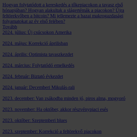
Hogyan folytatódott a kereskedés a tőkepiacokon a tavasz első
hónapjában? Hogyan alakultak a slágertémák a piacokon? Újra
feltörekvőben a bitcoin? Mi jellemezte a hazai makrogazdasági
folyamatokat az év első felében?
Tovább
2024. július: Új csúcsokon Amerika
2024. május: Korrekció áprilisban
2024. április: Optimista tavaszkezdet
2024. március: Folytatódó emelkedés
2024. február: Biztató évkezdet
2024. január: Decemberi Mikulás-rali
2023. december: Van zsákodba minden jó, piros alma, mogyoró
2023. november: Ha október, akkor részvénypiaci esés
2023. október: Szeptemberi blues
2023. szeptember: Korrekció a feltörekvő piacokon