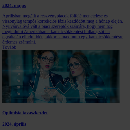
2024. május
Áprilisban megállt a részvénypiacok fölfelé menetelése és
viszonylag tempós korrekciós fázis kezdődött meg a hónap elején.
Nyilvánvalóvá vált a piaci szereplők számára, hogy nem fog
megindulni Amerikában a kamatcsökkentési hullám, sőt ha
egyáltalán elindul idén, akkor is maximum egy kamatcsökkentésre
érdemes számolni.
Tovább
Optimista tavaszkezdet
2024. április