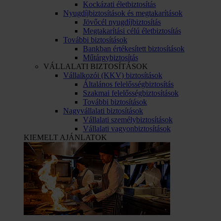
Kockázati életbiztosítás
Nyugdíjbiztosítások és megtakarítások
Jövőcél nyugdíjbiztosítás
Megtakarítási célú életbiztosítás
További biztosítások
Bankban értékesített biztosítások
Műtárgybiztosítás
VÁLLALATI BIZTOSÍTÁSOK
Vállalkozói (KKV) biztosítások
Általános felelősségbiztosítás
Szakmai felelősségbiztosítások
További biztosítások
Nagyvállalati biztosítások
Vállalati személybiztosítások
Vállalati vagyonbiztosítások
KIEMELT AJÁNLATOK