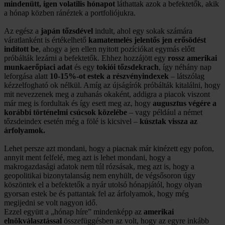
mindenütt, igen volatilis hónapot
láthattak azok a befektetők, akik
a hónap közben ránéztek a portfoliójukra.
Az egész a
japán tőzsdével
indult, ahol egy sokak számára
váratlanként is értékelhető
kamatemelés jelentős jen erősödést
indított be
, ahogy a jen ellen nyitott pozíciókat egymás előtt
próbálták lezárni a befektetők. Ehhez hozzájött egy
rossz amerikai
munkaerőpiaci adat
és egy
tokiói tőzsdekrach
, így néhány nap
leforgása alatt
10-15%-ot estek a részvényindexek
– látszólag
kézzelfogható ok nélkül. Amíg az újságírók próbálták kitalálni, hogy
mit nevezzenek meg a zuhanás okaként, addigra a piacok viszont
már meg is fordultak és így esett meg az, hogy
augusztus végére a
korábbi történelmi csúcsok közelébe
– vagy például a német
tőzsdeindex esetén még a fölé is kicsivel –
kúsztak vissza az
árfolyamok.
Lehet persze azt mondani, hogy a piacnak már kinézett egy pofon,
annyit ment felfelé, meg azt is lehet mondani, hogy a
makrogazdasági adatok nem túl rózsásak, meg azt is, hogy a
geopolitikai bizonytalanság nem enyhült, de végsősoron úgy
köszöntek el a befektetők a nyár utolsó hónapjától, hogy olyan
gyorsan estek be és pattantak fel az árfolyamok, hogy még
megijedni se volt nagyon idő.
Ezzel együtt a „hónap híre” mindenképp az
amerikai
elnökválasztással
összefüggésben az volt, hogy az egyre inkább