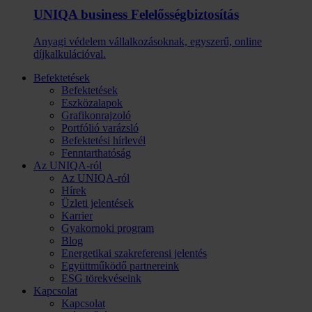
UNIQA business Felelősség­biztosítás
Anyagi védelem vállalkozásoknak, egyszerű, online
díjkalkulációval.
Befektetések
Befektetések
Eszközalapok
Grafikonrajzoló
Portfólió varázsló
Befektetési hírlevél
Fenntarthatóság
Az UNIQA-ról
Az UNIQA-ról
Hírek
Üzleti jelentések
Karrier
Gyakornoki program
Blog
Energetikai szakreferensi jelentés
Együttműködő partnereink
ESG törekvéseink
Kapcsolat
Kapcsolat