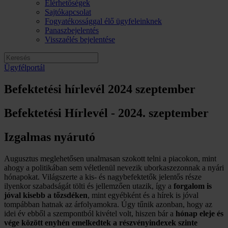
Elérhetőségek
Sajtókapcsolat
Fogyatékossággal élő ügyfeleinknek
Panaszbejelentés
Visszaélés bejelentése
Ügyfélportál
Befektetési hírlevél 2024 szeptember
Befektetési Hírlevél - 2024. szeptember
Izgalmas nyárutó
Augusztus meglehetősen unalmasan szokott telni a piacokon, mint
ahogy a politikában sem véletlenül nevezik uborkaszezonnak a nyári
hónapokat. Világszerte a kis- és nagybefektetők jelentős része
ilyenkor szabadságát tölti és jellemzően utazik, így a
forgalom is
jóval kisebb a tőzsdéken
, mint egyébként és a hírek is jóval
tompábban hatnak az árfolyamokra. Úgy tűnik azonban, hogy az
idei év ebből a szempontból kivétel volt, hiszen bár a
hónap eleje és
vége között enyhén emelkedtek a részvényindexek szinte