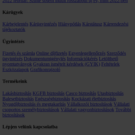
2022 február: Szinte sosem indult rosszabbul új év, mint 2022-ben
Kárügyek
Kárbejelentés
Kárügyintézés
Hiánypótlás
Kárstátusz
Kárrendezési
tájékoztatók
Ügyintézés
Fizetés és számla
Online díjfizetés
Egyenlegellenőrzés
Szerződés
ügyintézés
Dokumentumigénylés
Információkérés
Letölthető
nyomtatványok
Gyakran ismételt kérdések (GYIK)
Feltételek
Eszközalapok
Grafikonrajzoló
Termékeink
Lakásbiztosítás
KGFB biztosítás
Casco biztosítás
Utasbiztosítás
Balesetbiztosítás
Egészségbiztosítás
Kockázati életbiztosítás
Nyugdíjbiztosítás és megtakarítás
Vállalkozói biztosítások
Vállalati
csoportos személybiztosítások
Vállalati vagyonbiztosítások
További
biztosítások
Lépjen velünk kapcsolatba