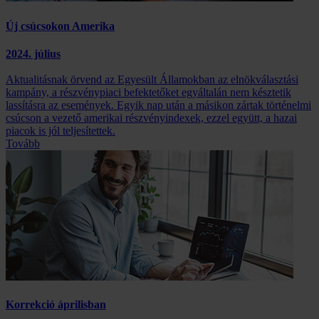
Új csúcsokon Amerika
2024. július
Aktualitásnak örvend az Egyesült Államokban az elnökválasztási
kampány, a részvénypiaci befektetőket egyáltalán nem késztetik
lassításra az események. Egyik nap után a másikon zártak történelmi
csúcson a vezető amerikai részvényindexek, ezzel együtt, a hazai
piacok is jól teljesítettek.
Tovább
Korrekció áprilisban