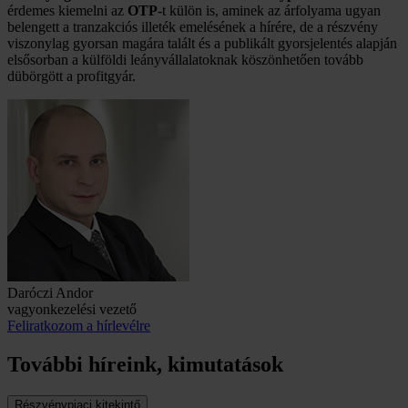
érdemes kiemelni az
OTP
-t külön is, aminek az árfolyama ugyan
belengett a tranzakciós illeték emelésének a hírére, de a részvény
viszonylag gyorsan magára talált és a publikált gyorsjelentés alapján
elsősorban a külföldi leányvállalatoknak köszönhetően tovább
dübörgött a profitgyár.
Daróczi Andor
vagyonkezelési vezető
Feliratkozom a hírlevélre
További híreink, kimutatások
Részvénypiaci kitekintő