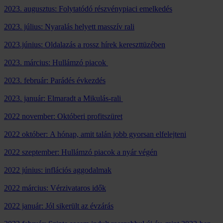
2023. augusztus: Folytatódó részvénypiaci emelkedés
2023. július: Nyaralás helyett masszív rali
2023.június: Oldalazás a rossz hírek kereszttüzében
2023. március: Hullámzó piacok
2023. február: Parádés évkezdés
2023. január: Elmaradt a Mikulás-rali
2022 november: Októberi profitszüret
2022 október: A hónap, amit talán jobb gyorsan elfelejteni
2022 szeptember: Hullámzó piacok a nyár végén
2022 június: inflációs aggodalmak
2022 március: Vérzivataros idők
2022 január: Jól sikerült az évzárás