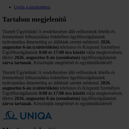
Ugrás a tartalomhoz
Tartalom megjelenítő
Tisztelt Ügyfelünk! A rendelkezésre álló erőforrások felelős és
fenntartható felhasználása érdekében ügyfélszolgálataink
nyitvatartása átmenetileg az alábbiak szerint módosul:
2026.
augusztus 6-án (csütörtökön)
telefonos és Központi Személyes
Ügyfélszolgálatunk
8:00 és 17:00 óra között
várja megkereséseit,
illetve
2026. augusztus 8-án (szombaton)
ügyfélszolgálataink
zárva tartanak
. Köszönjük megértését és együttműködését!
Tisztelt Ügyfelünk! A rendelkezésre álló erőforrások felelős és
fenntartható felhasználása érdekében ügyfélszolgálataink
nyitvatartása átmenetileg az alábbiak szerint módosul:
2026.
augusztus 6-án (csütörtökön)
telefonos és Központi Személyes
Ügyfélszolgálatunk
8:00 és 17:00 óra között
várja megkereséseit,
illetve
2026. augusztus 8-án (szombaton)
ügyfélszolgálataink
zárva tartanak
. Köszönjük megértését és együttműködését!