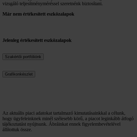
vizsgáló teljesítményméréssel szeretnénk biztosítani.
Már nem értékesített eszközalapok
Jelenleg értékesített eszközalapok
Szakértői portfóliónk
Grafikonkészlet
Az aktuális piaci adatokat tartalmazó kimutatásainkkal a célunk,
hogy ügyfeleinknek minél szélesebb körű, a piacot leginkább átfogó
tájékoztatást nyújtsunk. Ábráinkat ennek figyelembevételével
állítottuk össze.