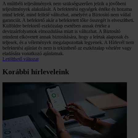
A múltbéli teljesítmények nem szükségszerűen jelzik a jövőbeni
teljesítmények alakulását. A befektetési egységek értéke és hozama
mind lefelé, mind felfelé változhat, amelyért a Biztosító nem vállal
garanciát. A befektető akár a befektetett tőke összegét is elveszítheti.
Külföldre befektető eszközalap esetében annak értéke a
devizaárfolyamok elmozdulása miatt is változhat. A Biztosító
mindent elkövetett annak biztosítására, hogy a leírtak alaposak és
teljesek, és a vélemények megalapozottak legyenek. A Hírlevél nem
befektetési ajánlat és nem is tekinthető az eszközalap vételére vagy
eladására vonatkozó ajánlatnak.
Letölthető változat
Korábbi hírleveleink