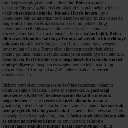
romló egészségügyi állapotban levő
Joe Biden
a számára
katasztrofálisan végződő első elnökjelölti vita után néhány héttel
végül
visszalépett alelnöke, Kamala Harris javára
, így a
Demokrata Párt az amerikai történelemben először küld a választási
ringbe afro-amerikai és ázsiai származású női jelöltet, hogy
novemberben elhódítsa az elnöki széket. A váltás utáni első
közvélemény-kutatások azt mutatják, hogy
a váltás bejött, Biden
több százalékpontos hátránya Trump-pal szemben kicsi előnnyé
változott
egy-két hét leforgása alatt Harris javára, így a verseny
ismét nyílttá vált és a Trump ellen elkövetett merényletkísérlet
pozitív politikai hatása a republikánus jelölt esetén gyorsan eltűnt. A
Demokrata Párt hivatalosan is megválasztotta Kamala Harrist
elnökjelöltjévé
a hónapban és szeptemberben tehát már ő fog
vitázni Donald Trump-pal az ABC televízió által szervezett
következő vitán.
Idehaza tombol az uborkaszezon és óriási szárazság, valamint
kánikula sújta a földeket, illetve az embereket. A
gazdasági
növekedés a KSH első becslése szerint elakadt a második
negyedévben
és ismét
recesszió-közeli állapotban van a
gazdaság
, mivel az inflációs hullám levonulása után a
háztartások
nem pörgették fel a fogyasztásukat
, hanem a felélt vésztartalékok
visszaépítésével vannak elfoglalva. A
forint ismét közelítette a 400-
as szintet az euróhoz képest
, az egyetlen üde színfolt a
viszonylagos stabilitást mutató hazai részvénypiac
volt. Itt