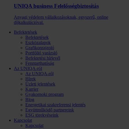
UNIQA business Felelősség­biztosítás
Anyagi védelem vállalkozásoknak, egyszerű, online
díjkalkulációval.
Befektetések
Befektetések
Eszközalapok
Grafikonrajzoló
Portfólió varázsló
Befektetési hírlevél
Fenntarthatóság
Az UNIQA-ról
Az UNIQA-ról
Hírek
Üzleti jelentések
Karrier
Gyakornoki program
Blog
Energetikai szakreferensi jelentés
Együttműködő partnereink
ESG törekvéseink
Kapcsolat
Kapcsolat