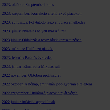
2023. október: Szeptemberi blues
2023. szeptember: Korrekció a feltörekvő piacokon
2023. augusztus: Folytatódó részvénypiaci emelkedés
2023. július: Nyaralás helyett masszív rali
2023.június: Oldalazás a rossz hírek kereszttüzében
2023. március: Hullámzó piacok
2023. február: Parádés évkezdés
2023. január: Elmaradt a Mikulás-rali
2022 november: Októberi profitszüret
2022 október: A hónap, amit talán jobb gyorsan elfelejteni
2022 szeptember: Hullámzó piacok a nyár végén
2022 június: inflációs aggodalmak