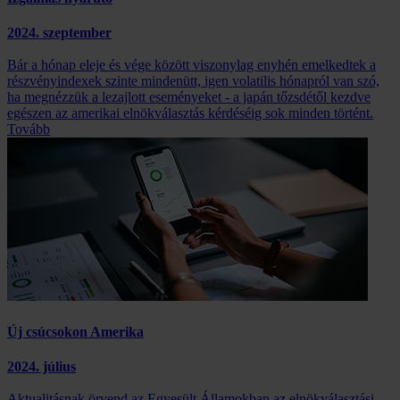
2024. szeptember
Bár a hónap eleje és vége között viszonylag enyhén emelkedtek a
részvényindexek szinte mindenütt, igen volatilis hónapról van szó,
ha megnézzük a lezajlott eseményeket - a japán tőzsdétől kezdve
egészen az amerikai elnökválasztás kérdéséig sok minden történt.
Tovább
Új csúcsokon Amerika
2024. július
Aktualitásnak örvend az Egyesült Államokban az elnökválasztási