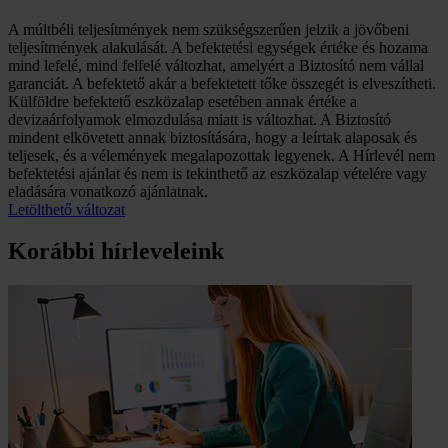
A múltbéli teljesítmények nem szükségszerűen jelzik a jövőbeni
teljesítmények alakulását. A befektetési egységek értéke és hozama
mind lefelé, mind felfelé változhat, amelyért a Biztosító nem vállal
garanciát. A befektető akár a befektetett tőke összegét is elveszítheti.
Külföldre befektető eszközalap esetében annak értéke a
devizaárfolyamok elmozdulása miatt is változhat. A Biztosító
mindent elkövetett annak biztosítására, hogy a leírtak alaposak és
teljesek, és a vélemények megalapozottak legyenek. A Hírlevél nem
befektetési ajánlat és nem is tekinthető az eszközalap vételére vagy
eladására vonatkozó ajánlatnak.
Letölthető változat
Korábbi hírleveleink