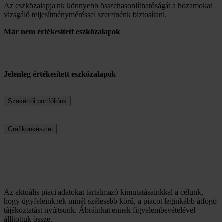
Az eszközalapjaink könnyebb összehasonlíthatóságát a hozamokat
vizsgáló teljesítményméréssel szeretnénk biztosítani.
Már nem értékesített eszközalapok
Jelenleg értékesített eszközalapok
Szakértői portfóliónk
Grafikonkészlet
Az aktuális piaci adatokat tartalmazó kimutatásainkkal a célunk,
hogy ügyfeleinknek minél szélesebb körű, a piacot leginkább átfogó
tájékoztatást nyújtsunk. Ábráinkat ennek figyelembevételével
állítottuk össze.