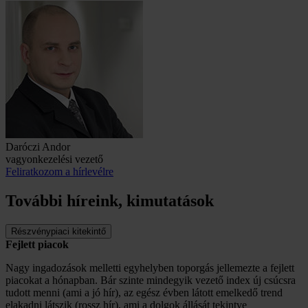
Daróczi Andor
vagyonkezelési vezető
Feliratkozom a hírlevélre
További híreink, kimutatások
Részvénypiaci kitekintő
Fejlett piacok
Nagy ingadozások melletti egyhelyben toporgás jellemezte a fejlett
piacokat a hónapban. Bár szinte mindegyik vezető index új csúcsra
tudott menni (ami a jó hír), az egész évben látott emelkedő trend
elakadni látszik (rossz hír), ami a dolgok állását tekintve