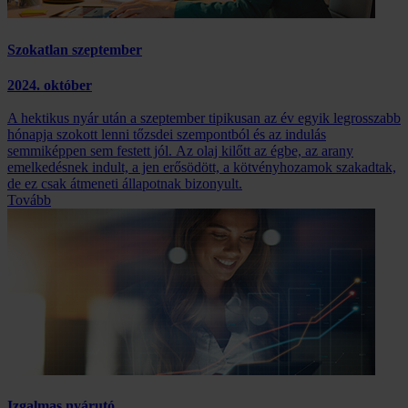
Szokatlan szeptember
2024. október
A hektikus nyár után a szeptember tipikusan az év egyik legrosszabb
hónapja szokott lenni tőzsdei szempontból és az indulás
semmiképpen sem festett jól. Az olaj kilőtt az égbe, az arany
emelkedésnek indult, a jen erősödött, a kötvényhozamok szakadtak,
de ez csak átmeneti állapotnak bizonyult.
Tovább
Izgalmas nyárutó