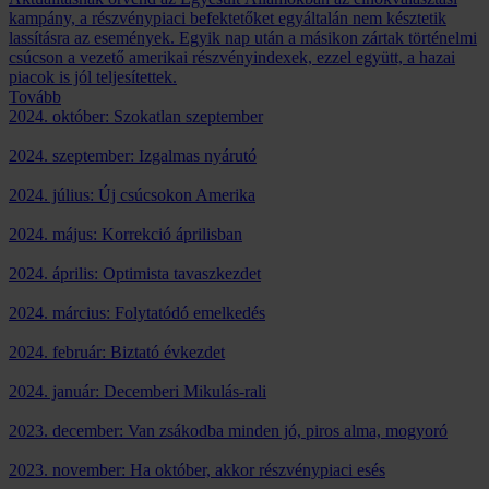
kampány, a részvénypiaci befektetőket egyáltalán nem késztetik
lassításra az események. Egyik nap után a másikon zártak történelmi
csúcson a vezető amerikai részvényindexek, ezzel együtt, a hazai
piacok is jól teljesítettek.
Tovább
2024. október: Szokatlan szeptember
2024. szeptember: Izgalmas nyárutó
2024. július: Új csúcsokon Amerika
2024. május: Korrekció áprilisban
2024. április: Optimista tavaszkezdet
2024. március: Folytatódó emelkedés
2024. február: Biztató évkezdet
2024. január: Decemberi Mikulás-rali
2023. december: Van zsákodba minden jó, piros alma, mogyoró
2023. november: Ha október, akkor részvénypiaci esés