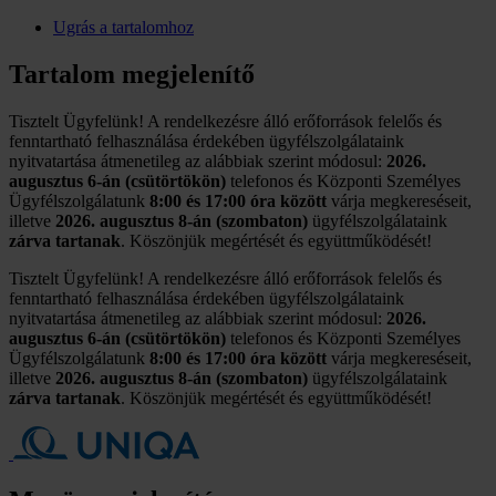
Ugrás a tartalomhoz
Tartalom megjelenítő
Tisztelt Ügyfelünk! A rendelkezésre álló erőforrások felelős és
fenntartható felhasználása érdekében ügyfélszolgálataink
nyitvatartása átmenetileg az alábbiak szerint módosul:
2026.
augusztus 6-án (csütörtökön)
telefonos és Központi Személyes
Ügyfélszolgálatunk
8:00 és 17:00 óra között
várja megkereséseit,
illetve
2026. augusztus 8-án (szombaton)
ügyfélszolgálataink
zárva tartanak
. Köszönjük megértését és együttműködését!
Tisztelt Ügyfelünk! A rendelkezésre álló erőforrások felelős és
fenntartható felhasználása érdekében ügyfélszolgálataink
nyitvatartása átmenetileg az alábbiak szerint módosul:
2026.
augusztus 6-án (csütörtökön)
telefonos és Központi Személyes
Ügyfélszolgálatunk
8:00 és 17:00 óra között
várja megkereséseit,
illetve
2026. augusztus 8-án (szombaton)
ügyfélszolgálataink
zárva tartanak
. Köszönjük megértését és együttműködését!