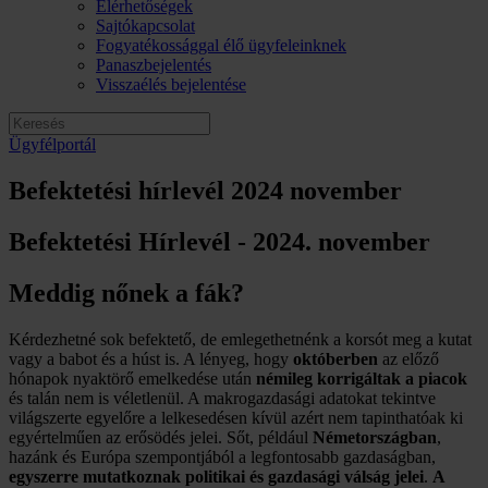
Elérhetőségek
Sajtókapcsolat
Fogyatékossággal élő ügyfeleinknek
Panaszbejelentés
Visszaélés bejelentése
Ügyfélportál
Befektetési hírlevél 2024 november
Befektetési Hírlevél - 2024. november
Meddig nőnek a fák?
Kérdezhetné sok befektető, de emlegethetnénk a korsót meg a kutat
vagy a babot és a húst is. A lényeg, hogy
októberben
az előző
hónapok nyaktörő emelkedése után
némileg korrigáltak a piacok
és talán nem is véletlenül. A makrogazdasági adatokat tekintve
világszerte egyelőre a lelkesedésen kívül azért nem tapinthatóak ki
egyértelműen az erősödés jelei. Sőt, például
Németországban
,
hazánk és Európa szempontjából a legfontosabb gazdaságban,
egyszerre mutatkoznak politikai és gazdasági válság jelei
.
A