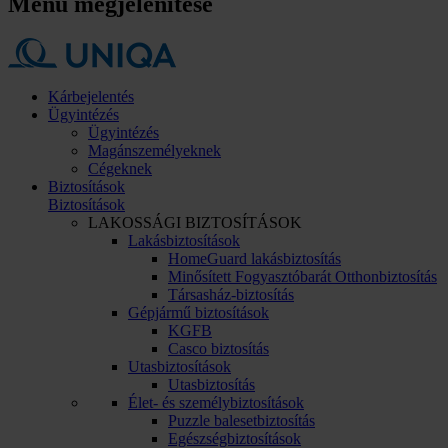
Menü megjelenítése
Kárbejelentés
Ügyintézés
Ügyintézés
Magánszemélyeknek
Cégeknek
Biztosítások
Biztosítások
LAKOSSÁGI BIZTOSÍTÁSOK
Lakásbiztosítások
HomeGuard lakásbiztosítás
Minősített Fogyasztóbarát Otthonbiztosítás
Társasház-biztosítás
Gépjármű biztosítások
KGFB
Casco biztosítás
Utasbiztosítások
Utasbiztosítás
Élet- és személybiztosítások
Puzzle balesetbiztosítás
Egészségbiztosítások