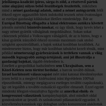
jelzőlámpa-koalíciót (piros, sárga és zöld, a résztvevő pártok
színe alapján) súlyos belső feszültségek feszítették
, miközben
mind a
német gazdasági adatok, mind a német autógyártók
felől
érkező egyre aggasztóbb hírek indokolttá tesznek némi óvatosságot
az európai gazdasági kilátásokat illetően mindenképp. Bár az
Európai Bizottság elfogadta a kínai elektromos autókra kivetett
jelentős mértékű
büntetővámokat
, ez úgy tűnik, hogy kevés lehet a
nagy német gyártók válságának megoldásához. Sokan sokat
cikkeznek például a Volkswagen válságáról, de az is biztos, hogy a
kínai gyártók irányából érkező nyomás maximum csak utolsó
szögként aposztrofálható, a bajok sokkal korábban kezdődtek. Az
mindenesetre biztos, hogy már korábban tabuként kezelt témák, mint
például
németországi gyárbezárások is terítéken vannak a világ
második legnagyobb autógyártójánál, ami jól illusztrálja a
gazdasági bajokat,
tágabb értelemben is.
Emellett a geopolitikai hadszíntéren
sem Ukrajnában, sem a
Közel-Keleten nem történt fordulat
, a harcok tovább dúlnak.
Izrael korlátozott válaszcsapást
mért iráni katonai létesítményekre
(ezen belül is a meglevő kislétszámú iráni légvédelem 100%át
elpusztították, mintegy megágyazva esetleges további csapásoknak),
így ott legalább a további eszkaláció egyelőre elmaradt. Ezzel együtt
mindenki lélegzet-visszafojtva figyelte az
amerikai elnök- és
kongresszusi választások
kampányhajráját, ahol mindkét oldal
gondoskodott az ijesztő- és szórakoztató pillanatokról egyaránt. A
közvéleménykutatások egy dologban széles konszenzust alakítottak