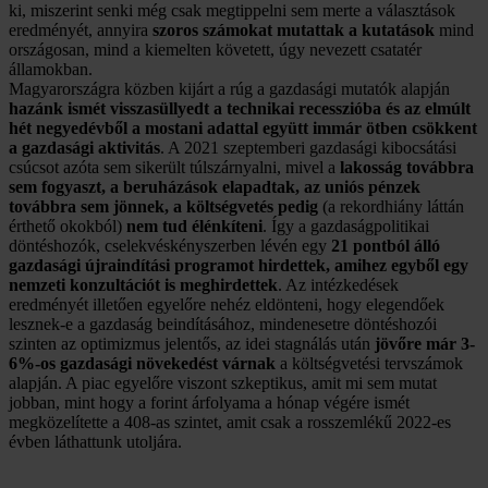
ki, miszerint senki még csak megtippelni sem merte a választások
eredményét, annyira
szoros számokat mutattak a kutatások
mind
országosan, mind a kiemelten követett, úgy nevezett csatatér
államokban.
Magyarországra közben kijárt a rúg a gazdasági mutatók alapján
hazánk ismét visszasüllyedt a technikai recesszióba és az elmúlt
hét negyedévből a mostani adattal együtt immár ötben csökkent
a gazdasági aktivitás
. A 2021 szeptemberi gazdasági kibocsátási
csúcsot azóta sem sikerült túlszárnyalni, mivel a
lakosság továbbra
sem fogyaszt, a beruházások elapadtak, az uniós pénzek
továbbra sem jönnek, a költségvetés pedig
(a rekordhiány láttán
érthető okokból)
nem tud élénkíteni
. Így a gazdaságpolitikai
döntéshozók, cselekvéskényszerben lévén egy
21 pontból álló
gazdasági újraindítási programot hirdettek, amihez egyből egy
nemzeti konzultációt is meghirdettek
. Az intézkedések
eredményét illetően egyelőre nehéz eldönteni, hogy elegendőek
lesznek-e a gazdaság beindításához, mindenesetre döntéshozói
szinten az optimizmus jelentős, az idei stagnálás után
jövőre már 3-
6%-os gazdasági növekedést várnak
a költségvetési tervszámok
alapján. A piac egyelőre viszont szkeptikus, amit mi sem mutat
jobban, mint hogy a forint árfolyama a hónap végére ismét
megközelítette a 408-as szintet, amit csak a rosszemlékű 2022-es
évben láthattunk utoljára.