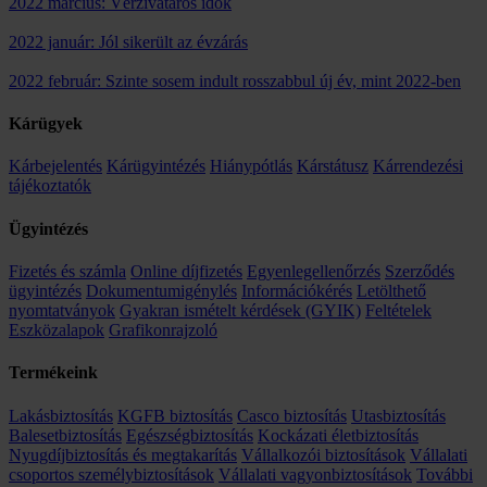
2022 március: Vérzivataros idők
2022 január: Jól sikerült az évzárás
2022 február: Szinte sosem indult rosszabbul új év, mint 2022-ben
Kárügyek
Kárbejelentés
Kárügyintézés
Hiánypótlás
Kárstátusz
Kárrendezési
tájékoztatók
Ügyintézés
Fizetés és számla
Online díjfizetés
Egyenlegellenőrzés
Szerződés
ügyintézés
Dokumentumigénylés
Információkérés
Letölthető
nyomtatványok
Gyakran ismételt kérdések (GYIK)
Feltételek
Eszközalapok
Grafikonrajzoló
Termékeink
Lakásbiztosítás
KGFB biztosítás
Casco biztosítás
Utasbiztosítás
Balesetbiztosítás
Egészségbiztosítás
Kockázati életbiztosítás
Nyugdíjbiztosítás és megtakarítás
Vállalkozói biztosítások
Vállalati
csoportos személybiztosítások
Vállalati vagyonbiztosítások
További