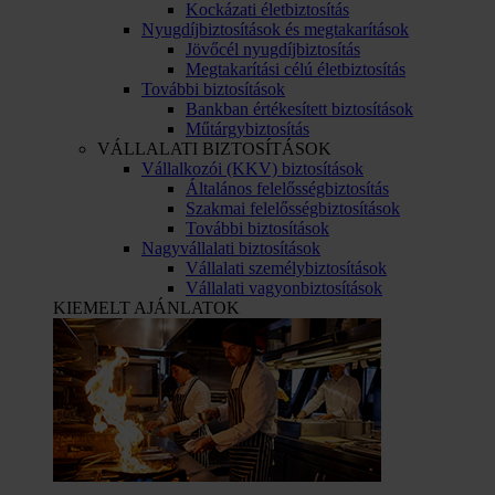
Kockázati életbiztosítás
Nyugdíjbiztosítások és megtakarítások
Jövőcél nyugdíjbiztosítás
Megtakarítási célú életbiztosítás
További biztosítások
Bankban értékesített biztosítások
Műtárgybiztosítás
VÁLLALATI BIZTOSÍTÁSOK
Vállalkozói (KKV) biztosítások
Általános felelősségbiztosítás
Szakmai felelősségbiztosítások
További biztosítások
Nagyvállalati biztosítások
Vállalati személybiztosítások
Vállalati vagyonbiztosítások
KIEMELT AJÁNLATOK