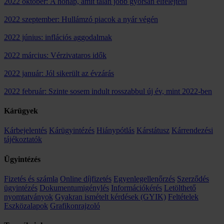
2022 október: A hónap, amit talán jobb gyorsan elfelejteni
2022 szeptember: Hullámzó piacok a nyár végén
2022 június: inflációs aggodalmak
2022 március: Vérzivataros idők
2022 január: Jól sikerült az évzárás
2022 február: Szinte sosem indult rosszabbul új év, mint 2022-ben
Kárügyek
Kárbejelentés
Kárügyintézés
Hiánypótlás
Kárstátusz
Kárrendezési
tájékoztatók
Ügyintézés
Fizetés és számla
Online díjfizetés
Egyenlegellenőrzés
Szerződés
ügyintézés
Dokumentumigénylés
Információkérés
Letölthető
nyomtatványok
Gyakran ismételt kérdések (GYIK)
Feltételek
Eszközalapok
Grafikonrajzoló