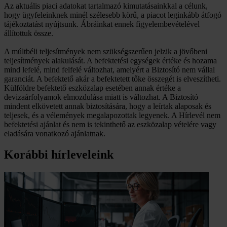
Az aktuális piaci adatokat tartalmazó kimutatásainkkal a célunk,
hogy ügyfeleinknek minél szélesebb körű, a piacot leginkább átfogó
tájékoztatást nyújtsunk. Ábráinkat ennek figyelembevételével
állítottuk össze.
A múltbéli teljesítmények nem szükségszerűen jelzik a jövőbeni
teljesítmények alakulását. A befektetési egységek értéke és hozama
mind lefelé, mind felfelé változhat, amelyért a Biztosító nem vállal
garanciát. A befektető akár a befektetett tőke összegét is elveszítheti.
Külföldre befektető eszközalap esetében annak értéke a
devizaárfolyamok elmozdulása miatt is változhat. A Biztosító
mindent elkövetett annak biztosítására, hogy a leírtak alaposak és
teljesek, és a vélemények megalapozottak legyenek. A Hírlevél nem
befektetési ajánlat és nem is tekinthető az eszközalap vételére vagy
eladására vonatkozó ajánlatnak.
Korábbi hírleveleink