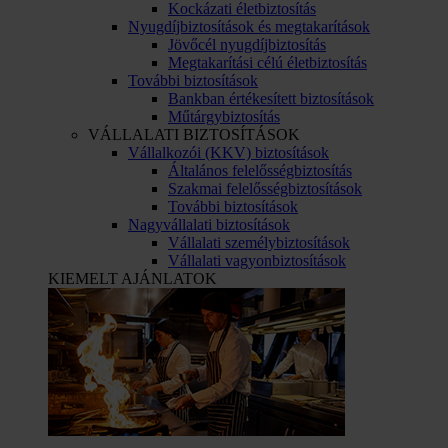
Kockázati életbiztosítás
Nyugdíjbiztosítások és megtakarítások
Jövőcél nyugdíjbiztosítás
Megtakarítási célú életbiztosítás
További biztosítások
Bankban értékesített biztosítások
Műtárgybiztosítás
VÁLLALATI BIZTOSÍTÁSOK
Vállalkozói (KKV) biztosítások
Általános felelősségbiztosítás
Szakmai felelősségbiztosítások
További biztosítások
Nagyvállalati biztosítások
Vállalati személybiztosítások
Vállalati vagyonbiztosítások
KIEMELT AJÁNLATOK