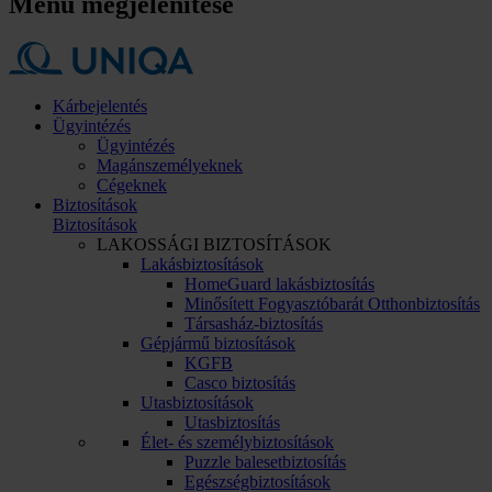
Menü megjelenítése
Kárbejelentés
Ügyintézés
Ügyintézés
Magánszemélyeknek
Cégeknek
Biztosítások
Biztosítások
LAKOSSÁGI BIZTOSÍTÁSOK
Lakásbiztosítások
HomeGuard lakásbiztosítás
Minősített Fogyasztóbarát Otthonbiztosítás
Társasház-biztosítás
Gépjármű biztosítások
KGFB
Casco biztosítás
Utasbiztosítások
Utasbiztosítás
Élet- és személybiztosítások
Puzzle balesetbiztosítás
Egészségbiztosítások