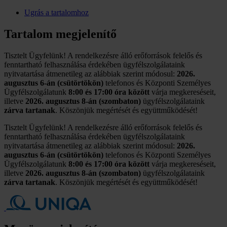
Ugrás a tartalomhoz
Tartalom megjelenítő
Tisztelt Ügyfelünk! A rendelkezésre álló erőforrások felelős és
fenntartható felhasználása érdekében ügyfélszolgálataink
nyitvatartása átmenetileg az alábbiak szerint módosul:
2026.
augusztus 6-án (csütörtökön)
telefonos és Központi Személyes
Ügyfélszolgálatunk
8:00 és 17:00 óra között
várja megkereséseit,
illetve
2026. augusztus 8-án (szombaton)
ügyfélszolgálataink
zárva tartanak
. Köszönjük megértését és együttműködését!
Tisztelt Ügyfelünk! A rendelkezésre álló erőforrások felelős és
fenntartható felhasználása érdekében ügyfélszolgálataink
nyitvatartása átmenetileg az alábbiak szerint módosul:
2026.
augusztus 6-án (csütörtökön)
telefonos és Központi Személyes
Ügyfélszolgálatunk
8:00 és 17:00 óra között
várja megkereséseit,
illetve
2026. augusztus 8-án (szombaton)
ügyfélszolgálataink
zárva tartanak
. Köszönjük megértését és együttműködését!