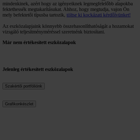
mindenkinek, azért hogy az igényeiknek legmegfelelőbb alapokba
fektethessék megtakarításukat. Ahhoz, hogy megtudja, vajon Ön
mely befektetői típusba tartozik,
töltse ki kockázati kérdőívünket!
Az eszközalapjaink könnyebb összehasonlíthatóságát a hozamokat
vizsgáló teljesítményméréssel szeretnénk biztosítani.
Már nem értékesített eszközalapok
Jelenleg értékesített eszközalapok
Szakértői portfóliónk
Grafikonkészlet