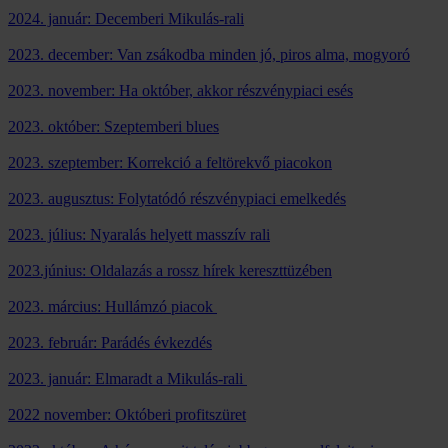
2024. január: Decemberi Mikulás-rali
2023. december: Van zsákodba minden jó, piros alma, mogyoró
2023. november: Ha október, akkor részvénypiaci esés
2023. október: Szeptemberi blues
2023. szeptember: Korrekció a feltörekvő piacokon
2023. augusztus: Folytatódó részvénypiaci emelkedés
2023. július: Nyaralás helyett masszív rali
2023.június: Oldalazás a rossz hírek kereszttüzében
2023. március: Hullámzó piacok
2023. február: Parádés évkezdés
2023. január: Elmaradt a Mikulás-rali
2022 november: Októberi profitszüret