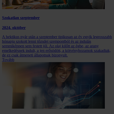
Szokatlan szeptember
2024. október
A hektikus nyár után a szeptember tipikusan az év egyik legrosszabb
hónapja szokott lenni tőzsdei szempontból és az indulás
semmiképpen sem festett jól. Az olaj kilőtt az égbe, az arany
emelkedésnek indult, a jen erősödött, a kötvényhozamok szakadtak,
de ez csak átmeneti állapotnak bizonyult.
Tovább