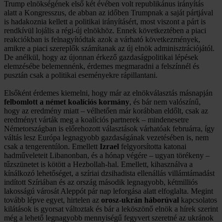
Trump elnökségének első két évében volt republikánus irányítás
alatt a Kongresszus, de abban az időben Trumpnak a saját pártjával
is hadakoznia kellett a politikai irányításért, most viszont a párt is
rendkívül lojális a régi-új elnökhöz. Ennek következtében a piaci
reakciókban is felnagyítódtak azok a várható következmények,
amikre a piaci szereplők számítanak az új elnök adminisztrációjától.
De anélkül, hogy az újonnan érkező gazdaságpolitikai lépések
elemzésébe belemennénk, érdemes megmaradni a felszínnél és
pusztán csak a politikai eseményekre rápillantani.
Elsőként érdemes kiemelni, hogy már az elnökválasztás másnapján
felbomlott a német koalíciós kormány
, és bár nem valószínű,
hogy az eredmény miatt – vélhetően már korábban eldőlt, csak az
eredményt várták meg a koalíciós partnerek – mindenesetre
Németországban is előrehozott választások várhatóak februárra, így
váltás lesz Európa legnagyobb gazdaságának vezetésében is, nem
csak a tengerentúlon. Emellett
Izrael
felgyorsította katonai
hadműveleteit Libanonban, és a hónap végére – ugyan törékeny –
tűzszünetet is kötött a Hezbollah-hal. Emellett, kihasználva a
kínálkozó lehetőséget, a szíriai dzsihadista ellenállás villámtámadást
indított Szíriában és az ország második legnagyobb, kétmilliós
lakosságú városát Aleppót pár nap leforgása alatt elfoglalta. Megint
tovább lépve egyet, hirtelen az
orosz-ukrán háborúval
kapcsolatos
kilátások is gyorsat változtak és bár a leköszönő elnök a hírek szerint
még a lehető legnagyobb mennyiségű fegyvert szeretné az ukránok