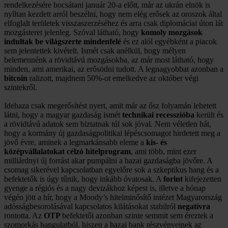
rendelkezésére bocsátani január 20-a előtt, már az ukrán elnök is
nyíltan kezdett arról beszélni, hogy nem elég erősek az oroszok által
elfoglalt területek visszaszerzéséhez és arra csak diplomáciai úton lát
mozgásteret jelenleg. Szóval látható, hogy
komoly mozgások
indultak be világszerte mindenfelé
és ez alól egyébként a piacok
sem jelentettek kivételt. Ismét csak anélkül, hogy mélyen
belemennénk a rövidtávú mozgásokba, az már most látható, hogy
minden, ami amerikai, az erősödni tudott. A legnagyobbat azonban a
bitcoin
ralizott, majdnem 50%-ot emelkedve az október végi
szintekről.
Idehaza csak megerősítést nyert, amit már az ősz folyamán lehetett
látni, hogy a magyar gazdaság ismét
technikai recesszióba
került és
a rövidtávú adatok sem biztatnak túl sok jóval. Nem véletlen hát,
hogy a kormány új gazdaságpolitikai lépéscsomagot hirdetett meg a
jövő évre, aminek a legmarkánsabb eleme a
kis- és
középvállalatokat célzó hitelprogram
, ami több, mint ezer
milliárdnyi új forrást akar pumpálni a hazai gazdaságba jövőre. A
csomag sikerével kapcsolatban egyelőre sok a szkeptikus hang és a
befektetők is úgy tűnik, hogy inkább óvatosak. A
forint
kifejezetten
gyenge a régiós és a nagy devizákhoz képest is, illetve a hónap
végén jött a hír, hogy a Moody’s hitelminősítő intézet Magyarország
adósságbesorolásával kapcsolatos kilátásokat stabilról
negatívra
rontotta. Az
OTP
befektetői azonban szinte semmit sem éreztek a
szomorkás hangulatból, hiszen a hazai bank részvényeinek az