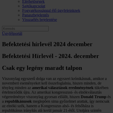
Elérhetőségek
Sajtókapcsolat
Fogyatékossággal élő ügyfeleinknek
Panaszbejelentés
Visszaélés bejelentése
Ügyfélportál
Befektetési hírlevél 2024 december
Befektetési Hírlevél - 2024. december
Csak egy legény maradt talpon
Viszonylag egyszerű dolga van az egyszeri krónikásnak, amikor a
novemberi eseményeket kell összefoglalnia, hiszen minden, de
tényleg minden az
amerikai választások eredményének
tükrében
értelmeződik újra. Az amerikai kongresszusi- és elnökválasztás
végeredménye viszonylag gyorsan előállt, hiszen
Donald Trump
és
a
republikánusok
meglepően sima győzelmet arattak, így nemcsak
az elnöki szék, hanem a Kongresszus alsó- és felsőháza is
republikánus irányítás alá kerül január 21-étől. Utoljára szintén