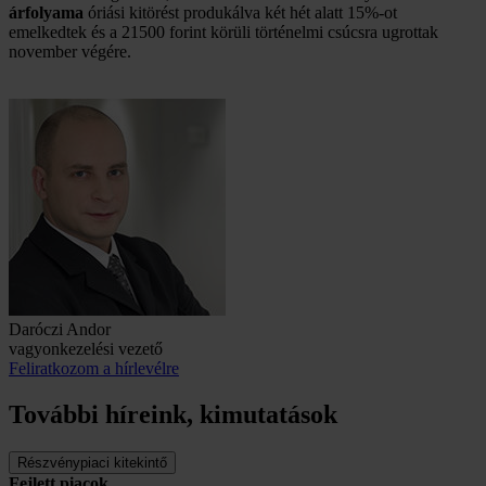
árfolyama
óriási kitörést produkálva két hét alatt 15%-ot
emelkedtek és a 21500 forint körüli történelmi csúcsra ugrottak
november végére.
Daróczi Andor
vagyonkezelési vezető
Feliratkozom a hírlevélre
További híreink, kimutatások
Részvénypiaci kitekintő
Fejlett piacok