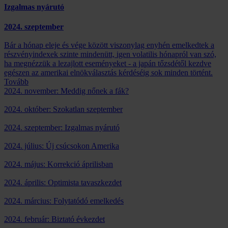
Izgalmas nyárutó
2024. szeptember
Bár a hónap eleje és vége között viszonylag enyhén emelkedtek a
részvényindexek szinte mindenütt, igen volatilis hónapról van szó,
ha megnézzük a lezajlott eseményeket - a japán tőzsdétől kezdve
egészen az amerikai elnökválasztás kérdéséig sok minden történt.
Tovább
2024. november: Meddig nőnek a fák?
2024. október: Szokatlan szeptember
2024. szeptember: Izgalmas nyárutó
2024. július: Új csúcsokon Amerika
2024. május: Korrekció áprilisban
2024. április: Optimista tavaszkezdet
2024. március: Folytatódó emelkedés
2024. február: Biztató évkezdet