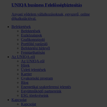
UNIQA business Felelősség­biztosítás
Anyagi védelem vállalkozásoknak, egyszerű, online
díjkalkulációval.
Befektetések
Befektetések
Eszközalapok
Grafikonrajzoló
Portfólió varázsló
Befektetési hírlevél
Fenntarthatóság
Az UNIQA-ról
Az UNIQA-ról
Hírek
Üzleti jelentések
Karrier
Gyakornoki program
Blog
Energetikai szakreferensi jelentés
Együttműködő partnereink
ESG törekvéseink
Kapcsolat
Kapcsolat