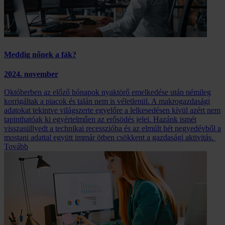
Meddig nőnek a fák?
2024. november
Októberben az előző hónapok nyaktörő emelkedése után némileg
korrigáltak a piacok és talán nem is véletlenül. A makrogazdasági
adatokat tekintve világszerte egyelőre a lelkesedésen kívül azért nem
tapinthatóak ki egyértelműen az erősödés jelei. Hazánk ismét
visszasüllyedt a technikai recesszióba és az elmúlt hét negyedévből a
mostani adattal együtt immár ötben csökkent a gazdasági aktivitás.
Tovább