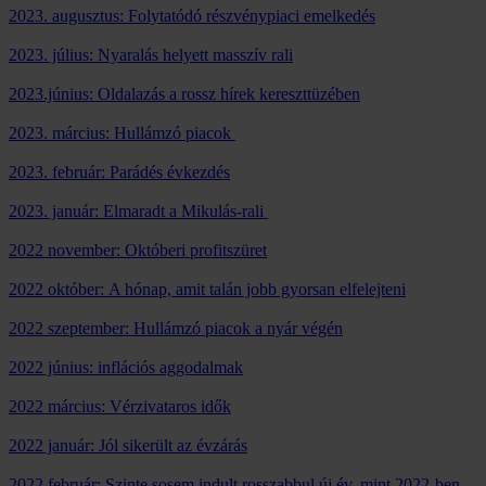
2023. augusztus: Folytatódó részvénypiaci emelkedés
2023. július: Nyaralás helyett masszív rali
2023.június: Oldalazás a rossz hírek kereszttüzében
2023. március: Hullámzó piacok
2023. február: Parádés évkezdés
2023. január: Elmaradt a Mikulás-rali
2022 november: Októberi profitszüret
2022 október: A hónap, amit talán jobb gyorsan elfelejteni
2022 szeptember: Hullámzó piacok a nyár végén
2022 június: inflációs aggodalmak
2022 március: Vérzivataros idők
2022 január: Jól sikerült az évzárás
2022 február: Szinte sosem indult rosszabbul új év, mint 2022-ben