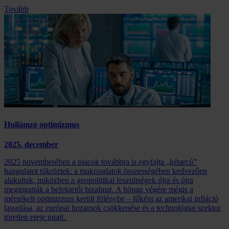
Tovább
Hullámzó optimizmus
2025. december
2025 novemberében a piacok továbbra is egyfajta „kétarcú”
hangulatot tükröztek: a makroadatok összességében kedvezően
alakultak, miközben a geopolitikai feszültségek újra és újra
megingatták a befektetői bizalmat. A hónap végére mégis a
mérsékelt optimizmus került fölénybe – főként az amerikai infláció
lassulása, az európai hozamok csökkenése és a technológiai szektor
töretlen ereje miatt.