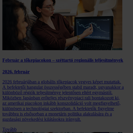
Február a tőkepiacokon – széttartó regionális teljesítmények
2026. február
2026 februárjában a globális tőkepiacok vegyes képet mutattak.
A befektetői hangulat összességében stabil maradt, ugyanakkor a
különböző régiók teljesítménye jelentősen eltért egymástól.
Miközben Japánban erőteljes részvénypiaci rali bontakozott ki,
az amerikai piacokon inkább konszolidáció volt megfigyelhető,
különösen a technológiai szektorban. A befektetők figyelme
továbbra is elsősorban a monetáris politika alakulására és a
gazdasági növekedési kilátásokra irányult.
Tovább