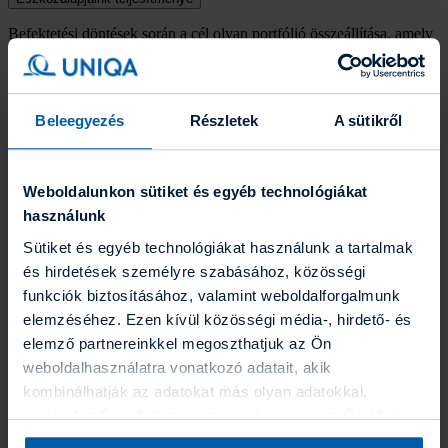
Befektetési döntések során a cél olyan portfólió összeállítása, amely
a befektetett értéket meghaladó hozamot biztosít a befektetőnek.
Eszközalapjainkkal a választási lehetőségek széles palettáját
biztosítjuk a kockázatkerülőtől a kockázatvállaló ügyfelekig
mindenkinek, azért hogy az igényeiknek legmegfelelőbb alapokba
Beleegyezés
Részletek
A sütikről
fektethessék megtakarításukat. Ahhoz, hogy megtudja, vajon Ön
mely befektetői típusba tartozik,
töltse ki kockázati kérdőívünket!
Az eszközalapjaink könnyebb összehasonlíthatóságát a hozamokat
Weboldalunkon sütiket és egyéb technológiákat
vizsgáló teljesítményméréssel szeretnénk biztosítani.
használunk
Már nem értékesített eszközalapok
Sütiket és egyéb technológiákat használunk a tartalmak
és hirdetések személyre szabásához, közösségi
funkciók biztosításához, valamint weboldalforgalmunk
Jelenleg értékesített eszközalapok
elemzéséhez. Ezen kívül közösségi média-, hirdető- és
elemző partnereinkkel megoszthatjuk az Ön
weboldalhasználatra vonatkozó adatait, akik
Szakértői portfóliónk
kombinálhatják az adatokat más olyan adatokkal,
amelyeket Ön adott meg számunkra vagy az Ön által
Grafikonkészlet
használt más szolgáltatásokból gyűjtöttek. A “Részletek