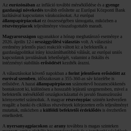
Az
eurózónában
az infláció további mérséklődése és a
gyenge
gazdasági növekedés
tovább erősítette az Európai Központi Bank
lazításával kapcsolatos várakozásokat. Az európai
állampapírpiacokat
ez összességében támogatta, miközben a
részvénypiacok
teljesítménye visszafogottabb maradt.
Magyarországon
ugyanakkor a hónap meghatározó eseménye a
2026. április 12-i
országgyűlési választás
volt. A választási
eredmény jelentős piaci reakciót váltott ki: a befektetők a
gazdaságpolitikai irány kiszámíthatóbbá válását, az európai uniós
kapcsolatok javulásának lehetőségét, valamint a fiskális és
intézményi stabilitás
erősödését
kezdték árazni.
A választásokat követő napokban a
forint jelentősen erősödött az
euróval szemben
, időszakosan a 355-360-as sáv közelébe is
erősödve. A hazai
állampapírpiacon
számottevő hozamcsökkenés
bontakozott ki, különösen a hosszabb lejáratú szegmensben, mivel a
befektetők mérséklődő országkockázattal és javuló finanszírozási
környezettel számoltak. A magyar
részvénypiac
szintén kedvezően
reagált: a banki és ciklikus részvények kifejezetten erős teljesítményt
mutattak, miközben a
külföldi befektetői érdeklődés
is érezhetően
emelkedett.
A
nyersanyagpiacokon
az
arany
továbbra is magas szinteken