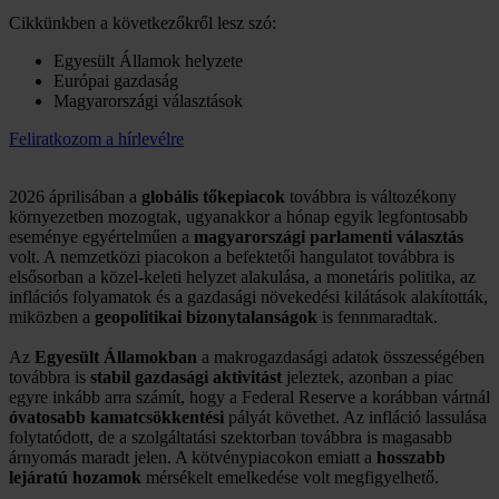
Cikkünkben a következőkről lesz szó:
Egyesült Államok helyzete
Európai gazdaság
Magyarországi választások
Feliratkozom a hírlevélre
2026 áprilisában a
globális tőkepiacok
továbbra is változékony
környezetben mozogtak, ugyanakkor a hónap egyik legfontosabb
eseménye egyértelműen a
magyarországi parlamenti választás
volt. A nemzetközi piacokon a befektetői hangulatot továbbra is
elsősorban a közel-keleti helyzet alakulása, a monetáris politika, az
inflációs folyamatok és a gazdasági növekedési kilátások alakították,
miközben a
geopolitikai bizonytalanságok
is fennmaradtak.
Az
Egyesült Államokban
a makrogazdasági adatok összességében
továbbra is
stabil gazdasági aktivitást
jeleztek, azonban a piac
egyre inkább arra számít, hogy a Federal Reserve a korábban vártnál
óvatosabb kamatcsökkentési
pályát követhet. Az infláció lassulása
folytatódott, de a szolgáltatási szektorban továbbra is magasabb
árnyomás maradt jelen. A kötvénypiacokon emiatt a
hosszabb
lejáratú hozamok
mérsékelt emelkedése volt megfigyelhető.