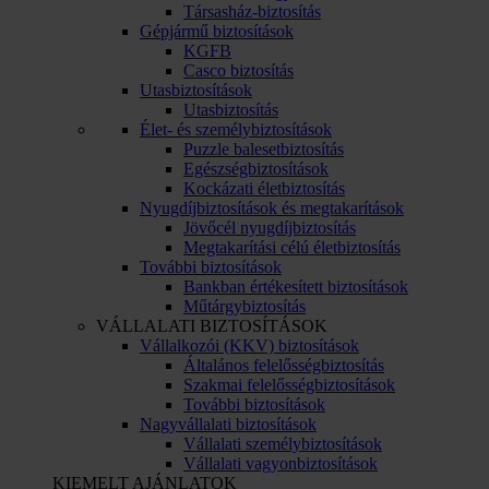
Társasház-biztosítás
Gépjármű biztosítások
KGFB
Casco biztosítás
Utasbiztosítások
Utasbiztosítás
Élet- és személybiztosítások
Puzzle balesetbiztosítás
Egészségbiztosítások
Kockázati életbiztosítás
Nyugdíjbiztosítások és megtakarítások
Jövőcél nyugdíjbiztosítás
Megtakarítási célú életbiztosítás
További biztosítások
Bankban értékesített biztosítások
Műtárgybiztosítás
VÁLLALATI BIZTOSÍTÁSOK
Vállalkozói (KKV) biztosítások
Általános felelősségbiztosítás
Szakmai felelősségbiztosítások
További biztosítások
Nagyvállalati biztosítások
Vállalati személybiztosítások
Vállalati vagyonbiztosítások
KIEMELT AJÁNLATOK