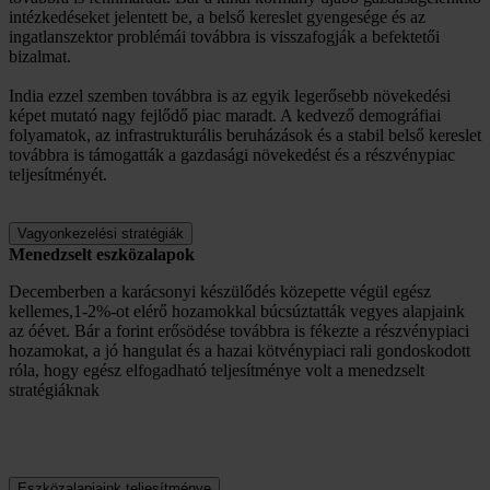
intézkedéseket jelentett be, a belső kereslet gyengesége és az
ingatlanszektor problémái továbbra is visszafogják a befektetői
bizalmat.
India ezzel szemben továbbra is az egyik legerősebb növekedési
képet mutató nagy fejlődő piac maradt. A kedvező demográfiai
folyamatok, az infrastrukturális beruházások és a stabil belső kereslet
továbbra is támogatták a gazdasági növekedést és a részvénypiac
teljesítményét.
Vagyonkezelési stratégiák
Menedzselt eszközalapok
Decemberben a karácsonyi készülődés közepette végül egész
kellemes,1-2%-ot elérő hozamokkal búcsúztatták vegyes alapjaink
az óévet. Bár a forint erősödése továbbra is fékezte a részvénypiaci
hozamokat, a jó hangulat és a hazai kötvénypiaci rali gondoskodott
róla, hogy egész elfogadható teljesítménye volt a menedzselt
stratégiáknak
Eszközalapjaink teljesítménye