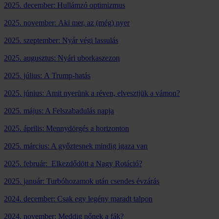
2025. december: Hullámzó optimizmus
2025. november: Aki mer, az (még) nyer
2025. szeptember: Nyár végi lassulás
2025. augusztus: Nyári uborkaszezon
2025. július: A Trump-hatás
2025. június: Amit nyerünk a réven, elvesztjük a vámon?
2025. május: A Felszabadulás napja
2025. április:
Mennydörgés a horizonton
2025. március: A győztesnek mindig igaza van
2025. február: Elkezdődött a Nagy Rotáció?
2025. január:
Turbóhozamok után csendes évzárás
2024. december: Csak egy legény maradt talpon
2024. november: Meddig nőnek a fák?