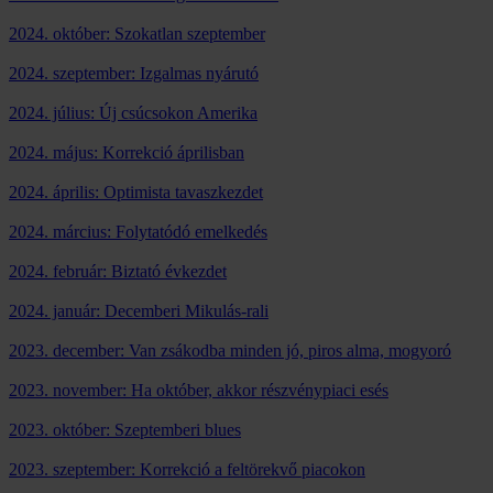
2024. október: Szokatlan szeptember
2024. szeptember: Izgalmas nyárutó
2024. július: Új csúcsokon Amerika
2024. május: Korrekció áprilisban
2024. április: Optimista tavaszkezdet
2024. március: Folytatódó emelkedés
2024. február: Biztató évkezdet
2024. január: Decemberi Mikulás-rali
2023. december: Van zsákodba minden jó, piros alma, mogyoró
2023. november: Ha október, akkor részvénypiaci esés
2023. október: Szeptemberi blues
2023. szeptember: Korrekció a feltörekvő piacokon