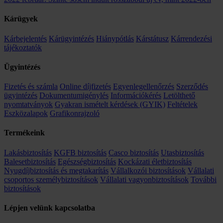
Kárügyek
Kárbejelentés
Kárügyintézés
Hiánypótlás
Kárstátusz
Kárrendezési
tájékoztatók
Ügyintézés
Fizetés és számla
Online díjfizetés
Egyenlegellenőrzés
Szerződés
ügyintézés
Dokumentumigénylés
Információkérés
Letölthető
nyomtatványok
Gyakran ismételt kérdések (GYIK)
Feltételek
Eszközalapok
Grafikonrajzoló
Termékeink
Lakásbiztosítás
KGFB biztosítás
Casco biztosítás
Utasbiztosítás
Balesetbiztosítás
Egészségbiztosítás
Kockázati életbiztosítás
Nyugdíjbiztosítás és megtakarítás
Vállalkozói biztosítások
Vállalati
csoportos személybiztosítások
Vállalati vagyonbiztosítások
További
biztosítások
Lépjen velünk kapcsolatba