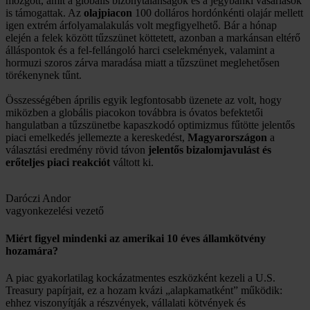
mozgott, amit a globális bizonytalanságok és a jegybanki vásárlások
is támogattak. Az
olajpiacon
100 dolláros hordónkénti olajár mellett
igen extrém árfolyamalakulás volt megfigyelhető. Bár a hónap
elején a felek között tűzszünet köttetett, azonban a markánsan eltérő
álláspontok és a fel-fellángoló harci cselekmények, valamint a
hormuzi szoros zárva maradása miatt a tűzszünet meglehetősen
törékenynek tűnt.
Összességében április egyik legfontosabb üzenete az volt, hogy
miközben a globális piacokon továbbra is óvatos befektetői
hangulatban a tűzszünetbe kapaszkodó optimizmus fűtötte jelentős
piaci emelkedés jellemezte a kereskedést,
Magyarországon
a
választási eredmény rövid távon
jelentős bizalomjavulást és
erőteljes piaci reakciót
váltott ki.
Daróczi Andor
vagyonkezelési vezető
Miért figyel mindenki az amerikai 10 éves államkötvény
hozamára?
A piac gyakorlatilag kockázatmentes eszközként kezeli a U.S.
Treasury papírjait, ez a hozam kvázi „alapkamatként” működik:
ehhez viszonyítják a részvények, vállalati kötvények és