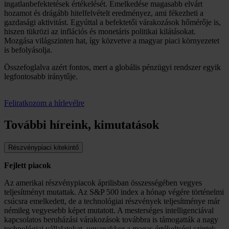
ingatlanbefektetések értékelését. Emelkedése magasabb elvárt
hozamot és drágább hitelfelvételt eredményez, ami fékezheti a
gazdasági aktivitást. Egyúttal a befektetői várakozások hőmérője is,
hiszen tükrözi az inflációs és monetáris politikai kilátásokat.
Mozgása világszinten hat, így közvetve a magyar piaci környezetet
is befolyásolja.
Összefoglalva azért fontos, mert a globális pénzügyi rendszer egyik
legfontosabb iránytűje.
Feliratkozom a hírlevélre
További híreink, kimutatások
Részvénypiaci kitekintő
Fejlett piacok
Az amerikai részvénypiacok áprilisban összességében vegyes
teljesítményt mutattak. Az S&P 500 index a hónap végére történelmi
csúcsra emelkedett, de a technológiai részvények teljesítménye már
némileg vegyesebb képet mutatott. A mesterséges intelligenciával
kapcsolatos beruházási várakozások továbbra is támogatták a nagy
technológiai vállalatokat, ugyanakkor a magas értékeltségi szintek