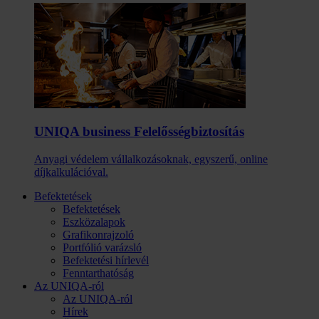
UNIQA business Felelősség­biztosítás
Anyagi védelem vállalkozásoknak, egyszerű, online
díjkalkulációval.
Befektetések
Befektetések
Eszközalapok
Grafikonrajzoló
Portfólió varázsló
Befektetési hírlevél
Fenntarthatóság
Az UNIQA-ról
Az UNIQA-ról
Hírek