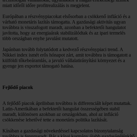
miatt időről időre profitrealizálás is megjelent.
Európában a részvénypiacokat elsősorban a csökkenő infláció és a
várható monetáris lazítás támogatta. A gazdasági aktivitás ugyan
továbbra is visszafogott maradt, azonban a befektetői hangulatot
javította, hogy az energiaárak stabilizálódtak és az ipari termelés
több országban enyhe javulást mutatott.
Japánban tovább folytatódott a kedvező részvénypiaci trend. A
Nikkei index ismét erős hónapot zárt, amit továbbra is támogatott a
külföldi tőkebeáramlás, a javuló vállalatirányítási környezet és a
gyenge jen exportot támogató hatása.
Fejlődő piacok
A fejlődő piacok áprilisban továbbra is differenciált képet mutattak.
Latin-Amerikában a befektetői hangulat összességében stabil
maradt, különösen azokban az országokban, ahol az infláció
csökkenése lehetővé tette a monetáris politika lazítását.
Kínában a gazdasági növekedéssel kapcsolatos bizonytalanság
továbbra is fennmaradt. Bár a kínai kormány újabb gazdaságélénkítő