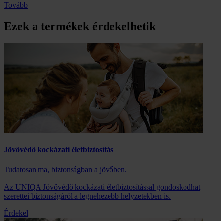
Tovább
Ezek a termékek érdekelhetik
Jövővédő kockázati életbiztosítás
Tudatosan ma, biztonságban a jövőben.
Az UNIQA Jövővédő kockázati életbiztosítással gondoskodhat
szerettei biztonságáról a legnehezebb helyzetekben is.
Érdekel