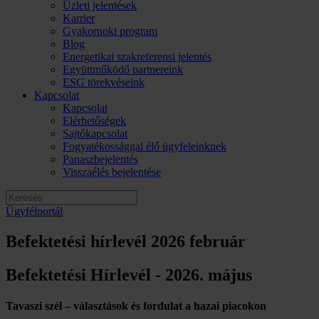
Üzleti jelentések
Karrier
Gyakornoki program
Blog
Energetikai szakreferensi jelentés
Együttműködő partnereink
ESG törekvéseink
Kapcsolat
Kapcsolat
Elérhetőségek
Sajtókapcsolat
Fogyatékossággal élő ügyfeleinknek
Panaszbejelentés
Visszaélés bejelentése
Ügyfélportál
Befektetési hírlevél 2026 február
Befektetési Hírlevél - 2026. május
Tavaszi szél – választások és fordulat a hazai piacokon