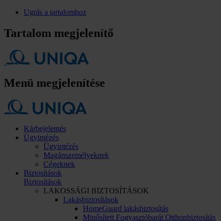
Ugrás a tartalomhoz
Tartalom megjelenítő
Menü megjelenítése
Kárbejelentés
Ügyintézés
Ügyintézés
Magánszemélyeknek
Cégeknek
Biztosítások
Biztosítások
LAKOSSÁGI BIZTOSÍTÁSOK
Lakásbiztosítások
HomeGuard lakásbiztosítás
Minősített Fogyasztóbarát Otthonbiztosítás