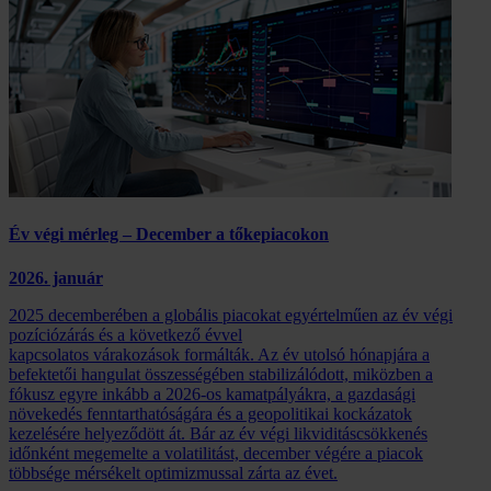
Év végi mérleg – December a tőkepiacokon
2026. január
2025 decemberében a globális piacokat egyértelműen az év végi
pozíciózárás és a következő évvel
kapcsolatos várakozások formálták. Az év utolsó hónapjára a
befektetői hangulat összességében stabilizálódott, miközben a
fókusz egyre inkább a 2026-os kamatpályákra, a gazdasági
növekedés fenntarthatóságára és a geopolitikai kockázatok
kezelésére helyeződött át. Bár az év végi likviditáscsökkenés
időnként megemelte a volatilitást, december végére a piacok
többsége mérsékelt optimizmussal zárta az évet.